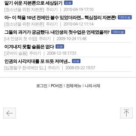
알기 쉬운 자본론으로 세상읽기
리뷰
[청소년을 위한 자본론]
주라기 | 2010-04-19 17:10
아~ 이 책을 10년 전에만 볼수 있었더라면... 핵심정리 자본론!
100자평
[청소년을 위한 자본론]
주라기 | 2010-04-12 11:14
그들의 과거가 궁금했다. 내인생의 첫수업은 언제였을까?
100자평
[내 인생의 첫 수업]
주라기 | 2009-10-24 11:48
이겨내지 못할 슬픔은 없다
리뷰
[굿바이 슬픔]
주라기 | 2008-12-18 17:51
인권의 사각지대를 포 뜨듯 저며낸...
리뷰
[십중팔구 한국에만 있..]
주라기 | 2008-05-22 19:57
로그인
l
PC버전
l
전체 메뉴
l
나의 서재