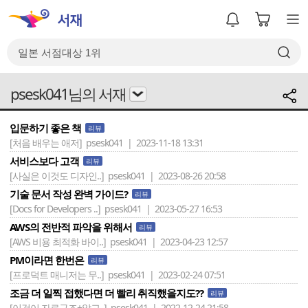
psesk041님의 서재
입문하기 좋은 책
리뷰
[처음 배우는 애저]
psesk041 | 2023-11-18 13:31
서비스보다 고객
리뷰
[사실은 이것도 디자인..]
psesk041 | 2023-08-26 20:58
기술 문서 작성 완벽 가이드?
리뷰
[Docs for Developers ..]
psesk041 | 2023-05-27 16:53
AWS의 전반적 파악을 위해서
리뷰
[AWS 비용 최적화 바이..]
psesk041 | 2023-04-23 12:57
PM이라면 한번은
리뷰
[프로덕트 매니저는 무..]
psesk041 | 2023-02-24 07:51
조금 더 일찍 접했다면 더 빨리 취직했을지도??
리뷰
[이것이 자료구조+알고..]
psesk041 | 2022-12-24 21:58