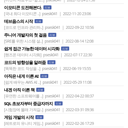
이모티콘 도전해본다.
리뷰
[국내 최다 이모티콘 ..]
psesk041 | 2022-11-20 23:06
데브옵스의 시작
리뷰
[코드로 인프라 관리하..]
psesk041 | 2022-09-22 10:56
주니어 개발자의 첫 걸음
리뷰
[SRE를 위한 시스템 설..]
psesk041 | 2022-08-14 12:08
쉽게 접근 가능한 데이터 시각화
리뷰
[핸즈온 데이터 시각화]
psesk041 | 2022-07-17 22:30
코드의 방향성을 알려줌
리뷰
[똑똑한 코드 작성을 ..]
psesk041 | 2022-06-19 15:55
아직은 내게 이른 AI
리뷰
[쉽게 배우는 AWS AI ..]
psesk041 | 2022-05-29 11:08
내겐 아직 이른 책
리뷰
[유연한 소프트웨어를 ..]
psesk041 | 2022-04-22 00:37
SQL 초보자부터 중급자까지
리뷰
[시험장에 몰래 가져갈..]
psesk041 | 2022-03-31 09:36
게임 개발의 시작
리뷰
[레트로의 유니티 게임..]
psesk041 | 2022-02-26 17:29