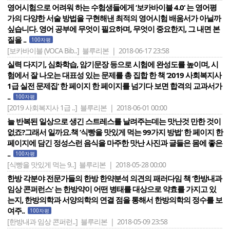
영어시험으로 어려워 하는 수험생들에게 ‘보카바이블 4.0‘ 는 영어평
가의 다양한 서술 방법을 구현해낸 최적의 영어시험 배움서가 아닐까
싶습니다. 영어 공부에 무엇이 필요하며, 무엇이 중요한지, 그 내면 본
질을 ..
100자평
[보카바이블 (VOCA Bib..]
블루리본 | 2018-06-17 23:58
실력 다지기, 심화학습, 암기문장 등으로 시험에 완성도를 높이며, 시
험에서 잘 나오는 대표성 있는 문제를 총 집합 한 책 ‘2019 사회복지사
1급 실전 문제집‘ 한 페이지 한 페이지를 넘기다 보면 합격의 교과서가
..
100자평
[2019 사회복지사 1급 ..]
블루리본 | 2018-06-01 00:00
늘 반복된 일상으로 생긴 스트레스를 날려주는데는 맛난것 만한 것이
없죠?그래서 일까요.책 ‘식빵을 맛있게 먹는 99가지 방법‘ 한 페이지 한
페이지에 담긴 정성스런 음식을 마주한 맛난 사진과 글들은 몸에 좋은
..
100자평
[식빵을 맛있게 먹는 9..]
블루리본 | 2018-05-28 00:00
한방 각분야 전문가들의 한방 한약분석 의견의 패러다임 책 ‘한방내과
임상 콘퍼런스‘ 는 한방약이 어떤 병태를 대상으로 약효를 가지고 있
는지, 한방의학과 서양의학의 연결 점을 통해서 한방의학의 정수를 보
여주..
100자평
[한방내과 임상 콘퍼런..]
블루리본 | 2018-05-09 23:58