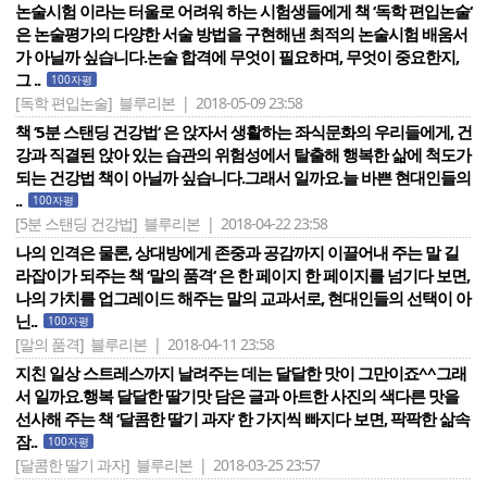
논술시험 이라는 터울로 어려워 하는 시험생들에게 책 ‘독학 편입논술‘
은 논술평가의 다양한 서술 방법을 구현해낸 최적의 논술시험 배움서
가 아닐까 싶습니다.논술 합격에 무엇이 필요하며, 무엇이 중요한지,
그 ..
100자평
[독학 편입논술]
블루리본 | 2018-05-09 23:58
책 ‘5분 스탠딩 건강법‘ 은 앉자서 생활하는 좌식문화의 우리들에게, 건
강과 직결된 앉아 있는 습관의 위험성에서 탈출해 행복한 삶에 척도가
되는 건강법 책이 아닐까 싶습니다.그래서 일까요.늘 바쁜 현대인들의
..
100자평
[5분 스탠딩 건강법]
블루리본 | 2018-04-22 23:58
나의 인격은 물론, 상대방에게 존중과 공감까지 이끌어내 주는 말 길
라잡이가 되주는 책 ‘말의 품격‘ 은 한 페이지 한 페이지를 넘기다 보면,
나의 가치를 업그레이드 해주는 말의 교과서로, 현대인들의 선택이 아
닌..
100자평
[말의 품격]
블루리본 | 2018-04-11 23:58
지친 일상 스트레스까지 날려주는 데는 달달한 맛이 그만이죠^^그래
서 일까요.행복 달달한 딸기맛 담은 글과 아트한 사진의 색다른 맛을
선사해 주는 책 ‘달콤한 딸기 과자‘ 한 가지씩 빠지다 보면, 팍팍한 삶속
잠..
100자평
[달콤한 딸기 과자]
블루리본 | 2018-03-25 23:57