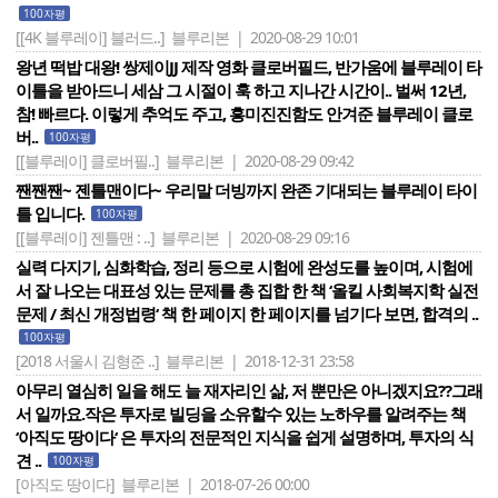
100자평
[[4K 블루레이] 블러드..]
블루리본 | 2020-08-29 10:01
왕년 떡밥 대왕! 쌍제이JJ 제작 영화 클로버필드, 반가움에 블루레이 타
이틀을 받아드니 세삼 그 시절이 훅 하고 지나간 시간이.. 벌써 12년,
참! 빠르다. 이렇게 추억도 주고, 흥미진진함도 안겨준 블루레이 클로
버..
100자평
[[블루레이] 클로버필..]
블루리본 | 2020-08-29 09:42
짼짼짼~ 젠틀맨이다~ 우리말 더빙까지 완존 기대되는 블루레이 타이
틀 입니다.
100자평
[[블루레이] 젠틀맨 : ..]
블루리본 | 2020-08-29 09:16
실력 다지기, 심화학습, 정리 등으로 시험에 완성도를 높이며, 시험에
서 잘 나오는 대표성 있는 문제를 총 집합 한 책 ‘올킬 사회복지학 실전
문제 / 최신 개정법령‘ 책 한 페이지 한 페이지를 넘기다 보면, 합격의 ..
100자평
[2018 서울시 김형준 ..]
블루리본 | 2018-12-31 23:58
아무리 열심히 일을 해도 늘 재자리인 삶, 저 뿐만은 아니겠지요??그래
서 일까요.작은 투자로 빌딩을 소유할수 있는 노하우를 알려주는 책
‘아직도 땅이다‘ 은 투자의 전문적인 지식을 쉽게 설명하며, 투자의 식
견 ..
100자평
[아직도 땅이다]
블루리본 | 2018-07-26 00:00