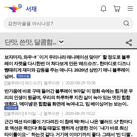
단맛, 쓴맛, 달콤함...
보자마자, 와우~!! ˝이거 우리나라 애니메이션 맞아?˝ 할 정도로 블루
레이 자켓을 다시한번 더 쳐다보게 만든 ‘레드슈즈‘.. 한마디로 디즈니
뺨때리게 재미와 감동을 주는 애니다. 2020년 상반기 애니 블루레이
넘버..
100자평
[[블루레이] 레드슈즈]
블루리본 | 2020-08-29 10:36
반가움에 바로 구매 들어간 블루레이 ‘8마일‘ 이 영화 속에는 힘겨운 우
리의 인생이 뒹굴며, 우리의 하루하루 지친 삶이 녹아 있는 멋진 힙합
영화다, ‘에미넴‘은 힙합을 화면에 녹여내고, ‘킴 베이싱어‘는 보는이..
100자평
[[블루레이] 8 마일 : ..]
블루리본 | 2020-08-29 10:22
근간 액션 타이틀이 기다려진 이 참에 떡! 허니 나온 ‘블러드 샷‘ 한마디
로 액션은 쥑인다! 화질 때깔도 쨍하게 선명한 것이 ˝내가 바로 최신
타이틀이요~˝ 하는것 같다. 거기에 이야기까지 좋다. 그래서 ‘빈 디젤‘..