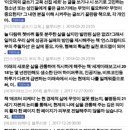
‘이오덕의 글쓰기 교육 선집 세트‘ 는 글을 쓰기나 시 쓰기로 고민하는
청소년 또는 성인들에게 좋은 글쓰기에는 무엇이 필요하며? 무엇이
중요한지? 그 내면 본질 이해 시켜주는 글쓰기 끝판왕 책으로, 각 개인
마..
100자평
[이오덕의 글쓰기 교육..]
블루리본 | 2018-03-20 23:55
늘 다람쥐 쳇바퀴 돌듯 분주한 삶을 살지만 발전된 삶은 없죠?그래서
일까요.우리 삶에 성공과 실패의 방안을 제시해주는 책 ‘언스크립티드
부의 추월차선‘ 은 삶에 풍요, 자유, 행복의 확실한 실천 로드맵이 되어
..
100자평
[언스크립티드 부의 추..]
블루리본 | 2018-02-28 23:59
미래의 새로운 삶을 관통하며 직시하게 해주는 책 ‘세계미래보고서 20
18‘는 몇 년전만해도 생소한 단어 하이퍼루프, 인공지능, 비트코인등
하루가 다르게 급변하는 미래속에서 사는 현재의 나를 일깨워줌으로
써, 미..
100자평
[세계미래보고서 2018]
블루리본 | 2017-12-27 00:00
책 ‘애프터 피케티‘ 는 현 경제적 삶에 무엇이 잘못 됐는지, 불평등의 21
세기 자본의 논리를 통해서, 현제의 나에 삶을 관통해 주는 깊은 의미
의 활자 한 페이지 한 페이지가 피부로 전달해주지 않을까 싶습니다.
지..
100자평
[애프터 피케티]
블루리본 | 2017-12-26 00:00