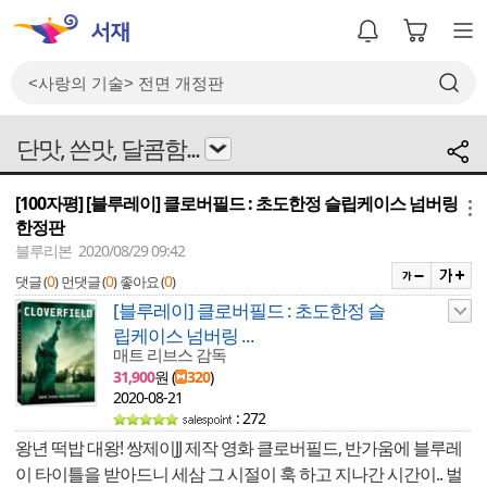
단맛, 쓴맛, 달콤함...
[100자평] [블루레이] 클로버필드 : 초도한정 슬립케이스 넘버링
메뉴
한정판
블루리본 2020/08/29 09:42
0
0
0
댓글 (
)
먼댓글 (
)
좋아요 (
)
[블루레이] 클로버필드 : 초도한정 슬
립케이스 넘버링 ...
매트 리브스 감독
31,900
원 (
320
)
2020-08-21
: 272
왕년 떡밥 대왕! 쌍제이JJ 제작 영화 클로버필드, 반가움에 블루레
이 타이틀을 받아드니 세삼 그 시절이 훅 하고 지나간 시간이.. 벌