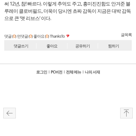
써 12년, 참! 빠르다. 이렇게 추억도 주고, 흥미진진함도 안겨준 블
루레이 클로버필드, 더욱이 당시엔 초짜 감독이 지금은 대박 감독
으로 큰 ‘맷 리브스‘ 이다.
글목록
0
0
0
댓글 (
)
먼댓글 (
)
좋아요 (
)
ThanksTo
댓글쓰기
좋아요
공유하기
찜하기
로그인
l
PC버전
l
전체 메뉴
l
나의 서재