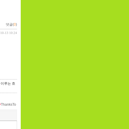
댓글(
0
)
-10-13 10:24
을 이루는 흐
ThanksTo