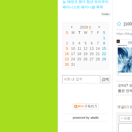
능
재테크
젠더
청년
트라우마
페미니스트
페미니즘
폭력
[1
2026
8
S
M
T
W
T
F
S
https://bl
1
2
3
4
5
6
7
8
9
10
11
12
13
14
15
16
17
18
19
20
21
22
23
24
25
26
27
28
29
30
31
오타(? 
름은 언제
댓글(
0
)
powered by
aladin