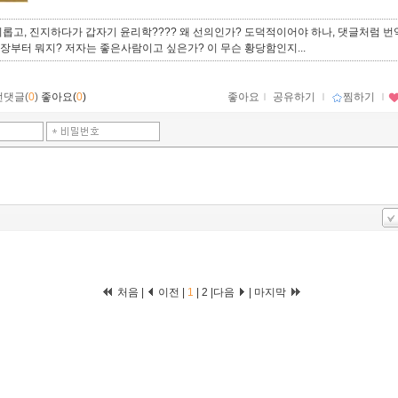
롭고, 진지하다가 갑자기 윤리학???? 왜 선의인가? 도덕적이어야 하나, 댓글처럼 번
1장부터 뭐지? 저자는 좋은사람이고 싶은가? 이 무슨 황당함인지...
먼댓글(
0
)
좋아요(
0
)
좋아요
ｌ
공유하기
ｌ
찜하기
ｌ
처음 |
이전 |
1
|
2
|
다음
|
마지막