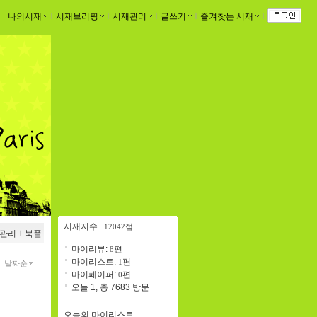
나의서재
ｌ
서재브리핑
ｌ
서재관리
ｌ
글쓰기
ｌ
즐겨찾는 서재
ｌ
서재지수
: 12042점
관리
ｌ
북플
마이리뷰:
편
8
마이리스트:
편
1
날짜순
마이페이퍼:
편
0
오늘 1, 총 7683 방문
오늘의 마이리스트