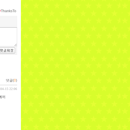
ThanksTo
댓글(
0
)
-04-15 22:06
께끼