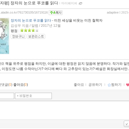
00자평] 장자의 눈으로 푸코를 읽다
ｌ
마이페이퍼
og.aladin.co.kr/761730105/16719116
adaptive
l 2025
장자의 눈으로 푸코를 읽다
- 미친 세상을 비웃는 미친 철학자
김성우 지음 / 알렙 / 2017년 12월
평점 :
으 책을 위주로 평점을 하지만, 이글에 대한 평정은 읽지 않음에 분명하다. 작가와 일
 이정도면 나름 수작아닌가? 어디에 빠다 와 고추장이 있는가? 배설은 화장실에서만.
먼댓글(
0
)
좋아요(
0
)
좋아요
ｌ
공유하기
ｌ
찜하기
ｌ