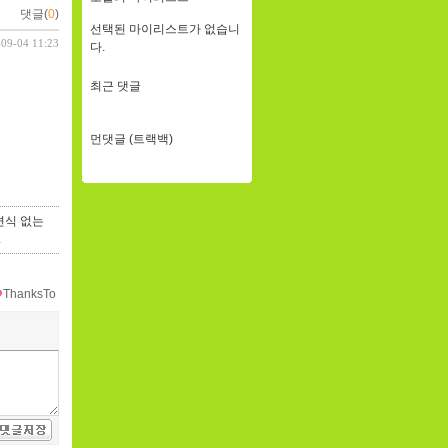
댓글(
0
)
선택된 마이리스트가 없습니
-09-04 11:23
다.
최근 댓글
먼댓글 (트랙백)
면식 없는
.
ThanksTo