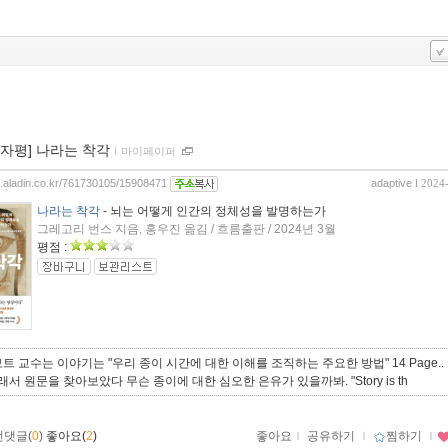
00자평] 나라는 착각
ｌ
마이페이퍼
og.aladin.co.kr/761730105/15908471
adaptive
l 2024
나라는 착각
- 뇌는 어떻게 인간의 정체성을 발명하는가
그레고리 번스 지음, 홍우진 옮김 / 흐름출판 / 2024년 3월
평점 :
트 교수는 이야기는 "우리 종이 시간에 대한 이해를 조직하는 주요한 방법" 14 Page..
그래서 원문을 찾아보았다 무슨 종이에 대한 심오한 은유가 있을까봐. "Story is th
먼댓글(
0
)
좋아요(
2
)
좋아요
ｌ
공유하기
ｌ
찜하기
ｌ