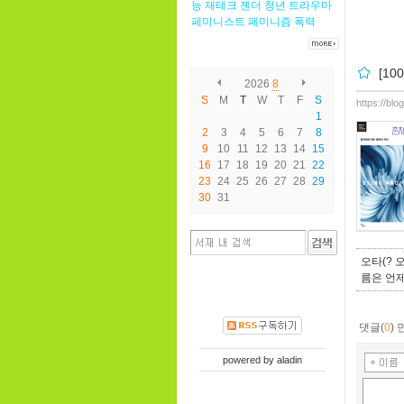
능
재테크
젠더
청년
트라우마
페미니스트
페미니즘
폭력
[1
2026
8
S
M
T
W
T
F
S
https://bl
1
2
3
4
5
6
7
8
9
10
11
12
13
14
15
16
17
18
19
20
21
22
23
24
25
26
27
28
29
30
31
오타(? 
름은 언제
댓글(
0
)
powered by
aladin