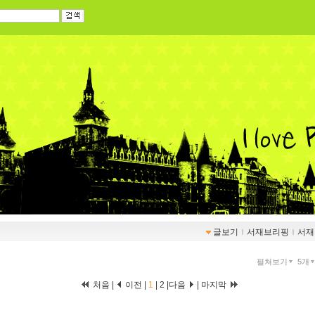
글보기
ｌ
서재브리핑
ｌ
서재
펼쳐보기
5개
처음 |
이전 |
1
|
2
|
다음
|
마지막