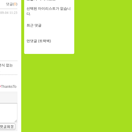
댓글(
0
)
선택된 마이리스트가 없습니
-09-04 11:23
다.
최근 댓글
먼댓글 (트랙백)
면식 없는
.
ThanksTo