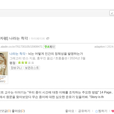
00자평] 나라는 착각
ｌ
마이페이퍼
og.aladin.co.kr/761730105/15908471
adaptive
l 2024
나라는 착각
- 뇌는 어떻게 인간의 정체성을 발명하는가
그레고리 번스 지음, 홍우진 옮김 / 흐름출판 / 2024년 3월
평점 :
트 교수는 이야기는 "우리 종이 시간에 대한 이해를 조직하는 주요한 방법" 14 Page..
그래서 원문을 찾아보았다 무슨 종이에 대한 심오한 은유가 있을까봐. "Story is th
먼댓글(
0
)
좋아요(
2
)
좋아요
ｌ
공유하기
ｌ
찜하기
ｌ