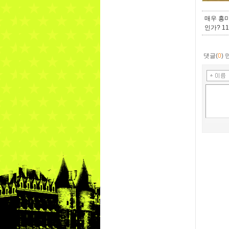
매우 흥미
인가? 1
댓글(
0
)