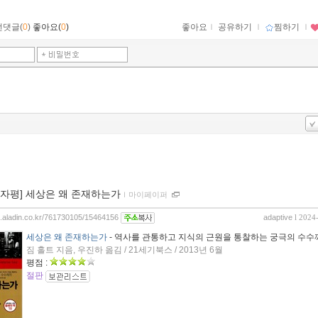
먼댓글(
0
)
좋아요(
0
)
좋아요
ｌ
공유하기
ｌ
찜하기
ｌ
00자평] 세상은 왜 존재하는가
ｌ
마이페이퍼
og.aladin.co.kr/761730105/15464156
adaptive
l 2024
세상은 왜 존재하는가
- 역사를 관통하고 지식의 근원을 통찰하는 궁극의 수수
짐 홀트 지음, 우진하 옮김 / 21세기북스 / 2013년 6월
평점 :
절판