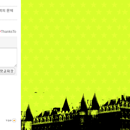
역의 문제
ThanksTo