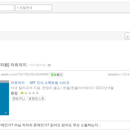
00자평] 자유의지
ｌ
마이페이퍼
og.aladin.co.kr/761730105/15530889
adaptive
l 2024
자유의지
ㅣ
MIT 지식 스펙트럼 시리즈
마크 발라규어 지음, 한정라 옮김 / 한울(한울아카데미) / 2021년 6월
평점 :
제인가? 아님 저자의 문제인가? 읽어도 읽어도 무슨 소릴하는지...