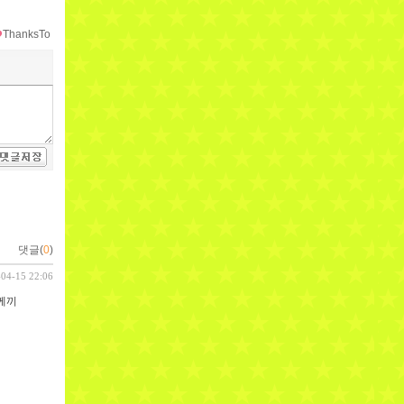
ThanksTo
댓글(
0
)
-04-15 22:06
께끼