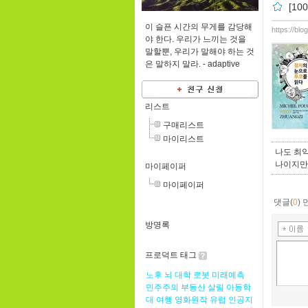
[1
이 슬픈 시간의 무게를 감당해
https://bl
야 한다. 우리가 느끼는 것을
말할뿐, 우리가 말해야 하는 것
은 말하지 말라. -
adaptive
리스트
구매리스트
마이리스트
나도 최악
나이지만,
마이페이퍼
마이페이퍼
댓글(
0
)
방명록
프로덕트 태그
노후
뇌
대학
로봇
미래예측
민주주의
부동산
살림
아동학
대
여행
영화원작
유럽
인공지