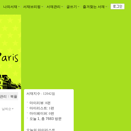
나의서재
ｌ
서재브리핑
ｌ
서재관리
ｌ
글쓰기
ｌ
즐겨찾는 서재
ｌ
서재지수
: 12042점
관리
ｌ
북플
마이리뷰:
편
8
마이리스트:
편
1
날짜순
마이페이퍼:
편
0
오늘 1, 총 7683 방문
오늘의 마이리스트