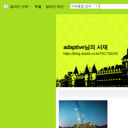
알라딘 서재
ｌ
북플
ｌ
알라딘 메인
ｌ
서재통합 검색
adaptive님의 서재
https://blog.aladin.co.kr/761730105