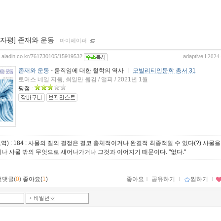
00자평] 존재와 운동
ｌ
마이페이퍼
og.aladin.co.kr/761730105/15919532
adaptive
l 2024
존재와 운동
- 움직임에 대한 철학의 역사
ㅣ
모빌리티인문학 총서 31
토머스 네일 지음, 최일만 옮김 / 앨피 / 2021년 1월
평점 :
오역) : 184 : 사물의 질의 결정은 결코 총체적이거나 완결적 최종적일 수 있다(?) 사물
나 사물 밖의 무엇으로 새어나가거나 그것과 이어지기 때문이다. "없다."
먼댓글(
0
)
좋아요(
1
)
좋아요
ｌ
공유하기
ｌ
찜하기
ｌ