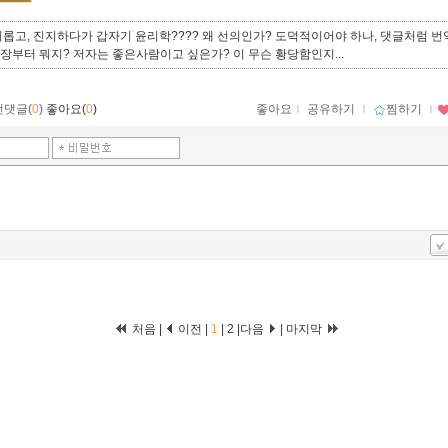
롭고, 진지하다가 갑자기 윤리학???? 왜 선의인가? 도덕적이어야 하나, 댓글처럼 번
1장부터 뭐지? 저자는 좋은사람이고 싶은가? 이 무슨 황당함인지...
먼댓글(
0
)
좋아요(
0
)
좋아요
ｌ
공유하기
ｌ
찜하기
ｌ
처음 |
이전 |
1
|
2
|
다음
|
마지막