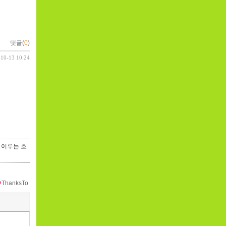
댓글(
0
)
-10-13 10:24
을 이루는 흐
ThanksTo