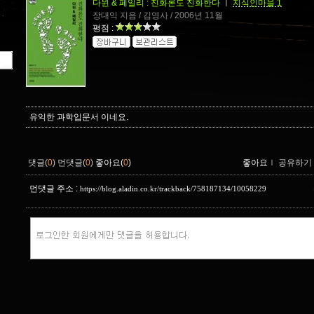
다윈 & 페일리 : 진화론도 진화한다
ㅣ
지식인마을 1
장대익 지음 / 김영사 / 2006년 11월
평점 :
유익한 과학입문서 이네요.
댓글(
0
)
먼댓글(
0
)
좋아요(
0
)
좋아요
ｌ
공유하기
먼댓글 주소 :
https://blog.aladin.co.kr/trackback/758187134/10058229