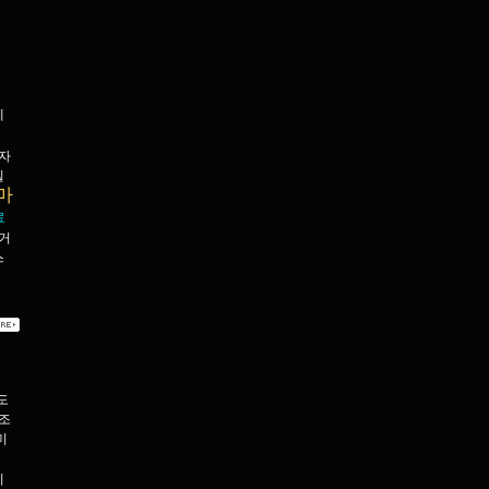
찌
헤
자
빌
마
료
거
스
헬
도
조
미
이