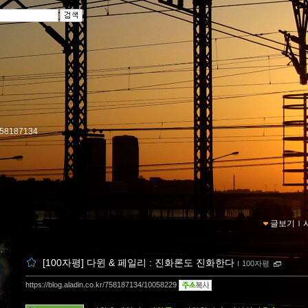
r/758187134
글보기
ｌ
[100자평] 다윈 & 페일리 : 진화론도 진화한다
ｌ
100자평
https://blog.aladin.co.kr/758187134/10058229