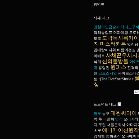
방명록
서재 태그
강철의연금술사
닥터노구
닥터슬럼프
더파이팅
도로
도박묵시록카이
도로
지
마스터키튼
멋진남
김태랑머니워
바람의검심
사채꾼우시지
리배트
신의물방울
식개
어이
원피스
마
용랑전
진격의
인
크로스게임
파이브스타
토리TheFiveStarStories
싱
프로덕트 태그
대원씨아이
권투
농구
박
루피
만화
명작
모리카와
지
무협
서울문화사
아다치
애니메이션원작
츠루
양재현
영화원작
오다에이