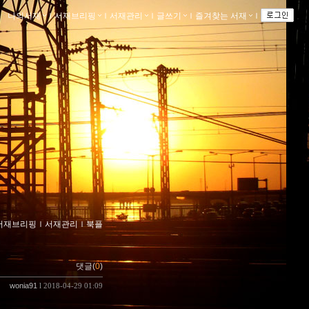
나의서재
ｌ
서재브리핑
ｌ
서재관리
ｌ
글쓰기
ｌ
즐겨찾는 서재
ｌ
서재브리핑
ｌ
서재관리
ｌ
북플
댓글(
0
)
wonia91
l 2018-04-29 01:09