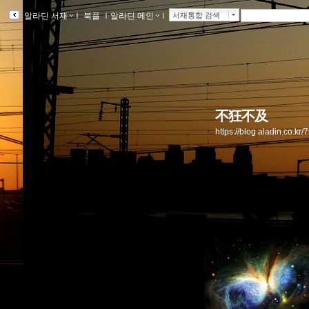
알라딘 서재
ｌ
북플
ｌ
알라딘 메인
ｌ
서재통합 검색
不狂不及
https://blog.aladin.co.k