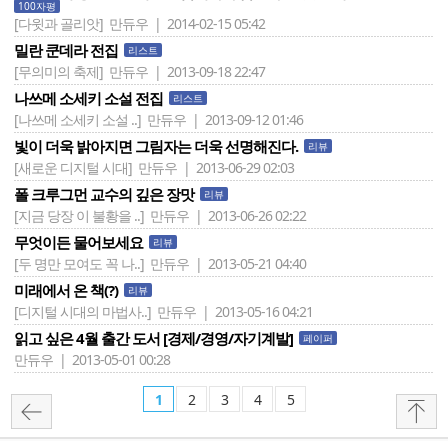
100자평
[다윗과 골리앗]
만듀우 | 2014-02-15 05:42
밀란 쿤데라 전집
리스트
[무의미의 축제]
만듀우 | 2013-09-18 22:47
나쓰메 소세키 소설 전집
리스트
[나쓰메 소세키 소설 ..]
만듀우 | 2013-09-12 01:46
빛이 더욱 밝아지면 그림자는 더욱 선명해진다.
리뷰
[새로운 디지털 시대]
만듀우 | 2013-06-29 02:03
폴 크루그먼 교수의 깊은 장맛
리뷰
[지금 당장 이 불황을 ..]
만듀우 | 2013-06-26 02:22
무엇이든 물어보세요
리뷰
[두 명만 모여도 꼭 나..]
만듀우 | 2013-05-21 04:40
미래에서 온 책(?)
리뷰
[디지털 시대의 마법사..]
만듀우 | 2013-05-16 04:21
읽고 싶은 4월 출간 도서 [경제/경영/자기계발]
페이퍼
만듀우 | 2013-05-01 00:28
1
2
3
4
5