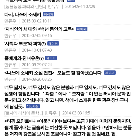
[동물농장.파리와 런던..]
만듀우 | 2015-09-14 07:29
다시, 나쓰메 소세키
페이퍼
만듀우 | 2015-09-02 10:11
'지식인의 서재'와 <백년 동안의 고독>
페이퍼
만듀우 | 2015-07-05 09:16
‘사회과 부도’와 과학(?)
페이퍼
만듀우 | 2014-10-01 07:43
풀베개와 천녀유혼(?)
페이퍼
만듀우 | 2014-09-29 07:24
<나쓰메 소세키 소설 전집>...오늘도 잘 참아냈습니다.
페이퍼
만듀우 | 2014-09-20 08:25
너무 짧지도, 너무 길지도 않은 분량과 너무 얕지도, 너무 깊지도 않은
설명이 장점입니다. ｀과함｀이나 ｀모자람｀이 없는 러시아 문학 입
문서라고 생각합니다. 읽고 나면, 책에서 소개된 한두 권은 장바구니
에 담길듯..
100자평
[로쟈의 러시아 문학 ..]
만듀우 | 2014-03-03 16:51
<티핑 포인트>나 <아웃라이어>보다는 조금 기대에 미치지 못하지만,
쉽게 풀어내는 글솜씨는 여전한 듯 보입니다. 읽을까 고민하시는 분들
은 저자의 강연을 보시면 조금이나마 참고가 될 것 같네요. 현..