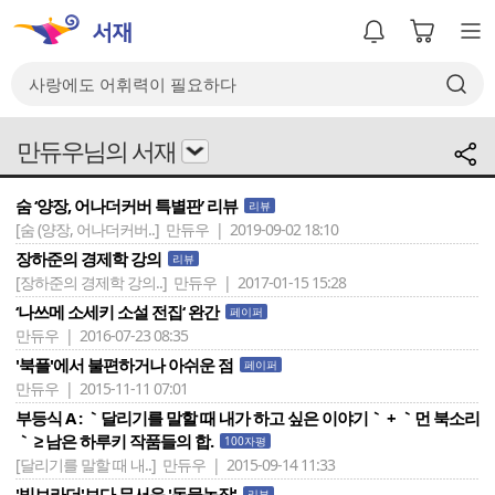
만듀우님의 서재
숨 ‘양장, 어나더커버 특별판’ 리뷰
리뷰
[숨 (양장, 어나더커버..]
만듀우 | 2019-09-02 18:10
장하준의 경제학 강의
리뷰
[장하준의 경제학 강의..]
만듀우 | 2017-01-15 15:28
‘나쓰메 소세키 소설 전집‘ 완간
페이퍼
만듀우 | 2016-07-23 08:35
'북플'에서 불편하거나 아쉬운 점
페이퍼
만듀우 | 2015-11-11 07:01
부등식 A : ｀달리기를 말할 때 내가 하고 싶은 이야기｀ + ｀먼 북소리
｀ ≥ 남은 하루키 작품들의 합.
100자평
[달리기를 말할 때 내..]
만듀우 | 2015-09-14 11:33
'빅브라더'보다 무서운 '동물농장'
리뷰