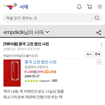
empdkdk님의 서재
[100자평] 중국 고전 명언 사전
메뉴
보헤미안 2016/11/23 21:01
0
0
0
댓글 (
)
먼댓글 (
)
좋아요 (
)
중국 고전 명언 사전
모로하시 데쓰지
61,200
원 (
10%
↓
3,400
)
2004-05-27
: 685
책의 내용, 책 자체만으로도 사실상 명품
희소가치로써 재판매 안됐으면 하는 책