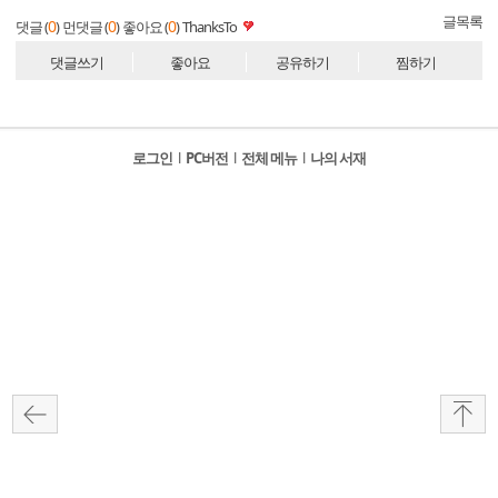
글목록
0
0
0
댓글 (
)
먼댓글 (
)
좋아요 (
)
ThanksTo
댓글쓰기
좋아요
공유하기
찜하기
로그인
l
PC버전
l
전체 메뉴
l
나의 서재