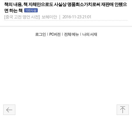
책의 내용, 책 자체만으로도 사실상 명품희소가치로써 재판매 안됐으
면 하는 책
100자평
[중국 고전 명언 사전]
보헤미안 | 2016-11-23 21:01
로그인
l
PC버전
l
전체 메뉴
l
나의 서재