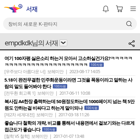
empdkdk님의 서재
여기 100자평 싫은소리 하는거 모아서 고소하실건가요?ㅋㅋㅋㅋㅋ
ㅋㅋㅋㅋㅋㅋㅋㅋㅋㅋㅋㅋㅋㅋㅋㅋㅋㅋㅋ
100자평
[우주보다 아름다운 너]
보헤미안 | 2023-08-17 14:05
5.18이 완전무결한 민주화운동이라면 그것을 폭동이라고 말하는 사
람의 말도 들어봐야 한다
100자평
[전두환 회고록 1]
보헤미안 | 2017-06-11 10:08
복사집 A4한장 출력하는데 50원정도하는데 1000페이지 넘는 책 5만
원도 안하는걸 비싸다고 하는게 말이되나
100자평
[제2차 세계대전]
보헤미안 | 2017-03-18 11:26
좋습니다 철학의 개략, 비교를 통해서 내용면에서 겉보기와는 다르게
접근도가 좋습니다
100자평
[철학 VS 철학]
보헤미안 | 2017-01-07 13:48