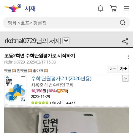
rkdtnal0729님의 서재
초등2학년 수학단원평가로 시작하기
메뉴
rkdtnal0729 2025/02/17 15:38
0
0
0
댓글 (
)
먼댓글 (
)
좋아요 (
)
수학 단원평가 2-1 (2026년용)
최용준.해법수학연구회
10,350
원 (
10%
↓
570
)
2023-11-29
: 2,277