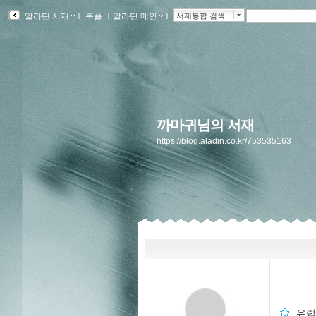
알라딘 서재
ｌ
북플
ｌ
알라딘 메인
ｌ
서재통합 검색
까마귀님의 서재
https://blog.aladin.co.kr/753535163
유럽