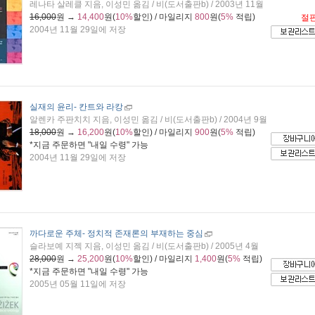
레나타 살레클 지음, 이성민 옮김 / 비(도서출판b) / 2003년 11월
16,000
원 →
14,400
원(
10%
할인) / 마일리지
800
원(
5%
적립)
절
2004년 11월 29일에 저장
실재의 윤리
- 칸트와 라캉
알렌카 주판치치 지음, 이성민 옮김 / 비(도서출판b) / 2004년 9월
18,000
원 →
16,200
원(
10%
할인) / 마일리지
900
원(
5%
적립)
*지금 주문하면 "
내일 수령
" 가능
2004년 11월 29일에 저장
까다로운 주체
- 정치적 존재론의 부재하는 중심
슬라보예 지젝 지음, 이성민 옮김 / 비(도서출판b) / 2005년 4월
28,000
원 →
25,200
원(
10%
할인) / 마일리지
1,400
원(
5%
적립)
*지금 주문하면 "
내일 수령
" 가능
2005년 05월 11일에 저장