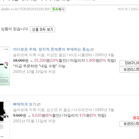
og.aladin.co.kr/753535163/1181356
까마귀
l 2005
 상품이 있습니다.
까다로운 주체
- 정치적 존재론의 부재하는 중심
슬라보예 지젝 지음, 이성민 옮김 / 비(도서출판b) / 2005년 4월
28,000
원 →
25,200
원(
10%
할인) / 마일리지
1,400
원(
5%
적립)
*지금 주문하면 "
내일 수령
" 가능
2005년 10월 10일에 저장
삐딱하게 보기
슬라보예 지젝 지음, 김소연 외 옮김 / 시각과언어 / 1995년 3월
9,500
원 →
9,020
원(
6%
할인) / 마일리지
470
원(
5%
적립)
품
2001년 01월 11일에 저장