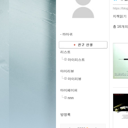
https://bl
지젝읽기
총
16개
의
-
까마귀
리스트
마이리스트
마이리뷰
마이리뷰
마이페이퍼
nnn
방명록