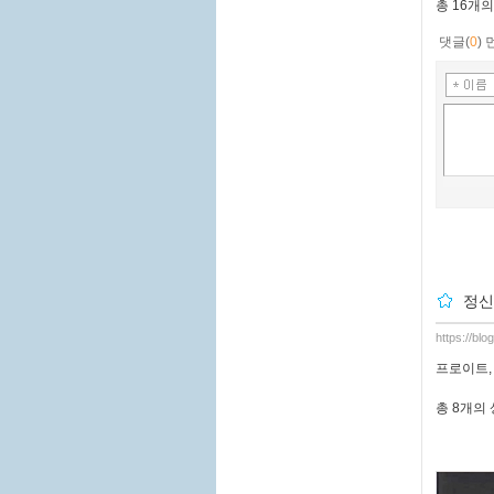
총
16개
의
댓글(
0
)
정신
https://bl
프로이트, 
총
8개
의