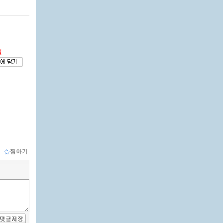
절
ｌ
찜하기