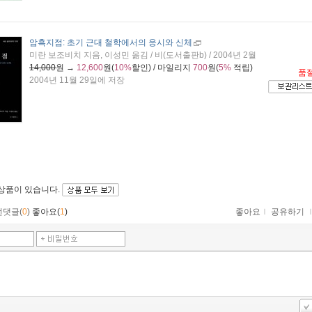
암흑지점: 초기 근대 철학에서의 응시와 신체
미란 보조비치 지음, 이성민 옮김 / 비(도서출판b) / 2004년 2월
14,000
원 →
12,600
원(
10%
할인) / 마일리지
700
원(
5%
적립)
품
2004년 11월 29일에 저장
 상품이 있습니다.
먼댓글(
0
)
좋아요(
1
)
좋아요
ｌ
공유하기