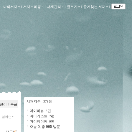
나의서재
ｌ
서재브리핑
ｌ
서재관리
ｌ
글쓰기
ｌ
즐겨찾는 서재
ｌ
서재지수
: 379점
관리
ｌ
북플
마이리뷰:
편
6
마이리스트:
편
2
날짜순
마이페이퍼:
편
0
오늘 0, 총 995 방문