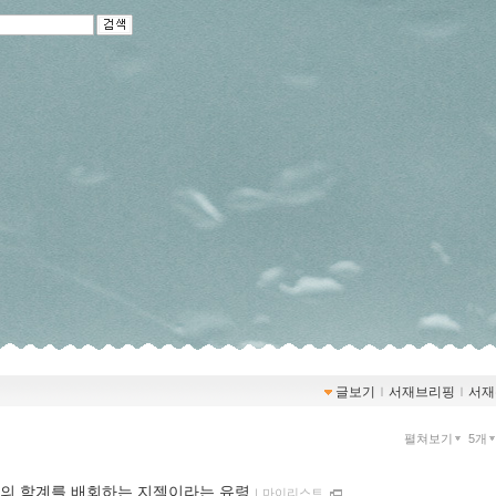
글보기
ｌ
서재브리핑
ｌ
서재
펼쳐보기
5개
의 학계를 배회하는 지젝이라는 유령
ｌ
마이리스트