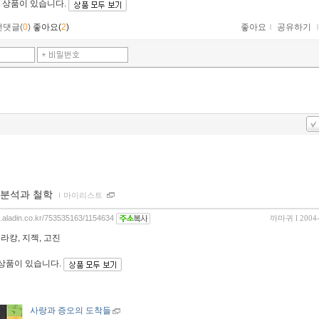
 상품이 있습니다.
먼댓글(
0
)
좋아요(
2
)
좋아요
ｌ
공유하기
분석과 철학
ｌ
마이리스트
og.aladin.co.kr/753535163/1154634
까마귀
l 2004
라캉, 지젝, 고진
 상품이 있습니다.
사랑과 증오의 도착들