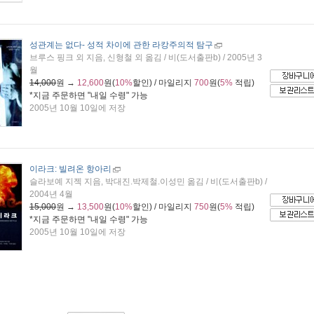
성관계는 없다
- 성적 차이에 관한 라캉주의적 탐구
브루스 핑크 외 지음, 신형철 외 옮김 / 비(도서출판b) / 2005년 3
월
14,000
원 →
12,600
원(
10%
할인) / 마일리지
700
원(
5%
적립)
*지금 주문하면 "
내일 수령
" 가능
2005년 10월 10일에 저장
이라크: 빌려온 항아리
슬라보예 지젝 지음, 박대진.박제철.이성민 옮김 / 비(도서출판b) /
2004년 4월
15,000
원 →
13,500
원(
10%
할인) / 마일리지
750
원(
5%
적립)
*지금 주문하면 "
내일 수령
" 가능
2005년 10월 10일에 저장