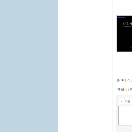
총
8개
의
댓글(
0
)