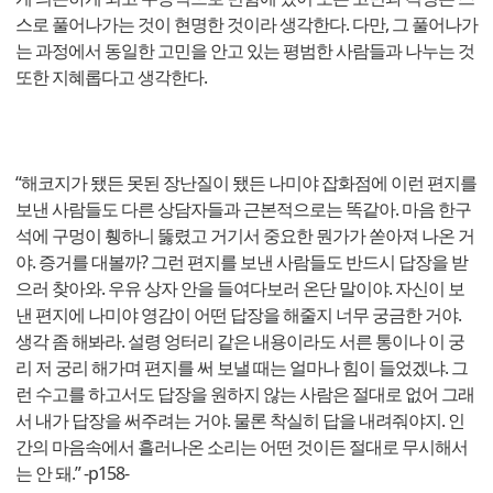
스로 풀어나가는 것이 현명한 것이라 생각한다. 다만, 그 풀어나가
는 과정에서 동일한 고민을 안고 있는 평범한 사람들과 나누는 것
또한 지혜롭다고 생각한다.
“해코지가 됐든 못된 장난질이 됐든 나미야 잡화점에 이런 편지를
보낸 사람들도 다른 상담자들과 근본적으로는 똑같아. 마음 한구
석에 구멍이 휑하니 뚫렸고 거기서 중요한 뭔가가 쏟아져 나온 거
야. 증거를 대볼까? 그런 편지를 보낸 사람들도 반드시 답장을 받
으러 찾아와. 우유 상자 안을 들여다보러 온단 말이야. 자신이 보
낸 편지에 나미야 영감이 어떤 답장을 해줄지 너무 궁금한 거야.
생각 좀 해봐라. 설령 엉터리 같은 내용이라도 서른 통이나 이 궁
리 저 궁리 해가며 편지를 써 보낼 때는 얼마나 힘이 들었겠냐. 그
런 수고를 하고서도 답장을 원하지 않는 사람은 절대로 없어 그래
서 내가 답장을 써주려는 거야. 물론 착실히 답을 내려줘야지. 인
간의 마음속에서 흘러나온 소리는 어떤 것이든 절대로 무시해서
는 안 돼.” -p158-