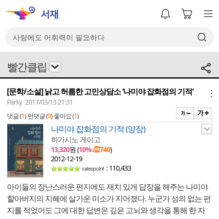
빨간클립
[문학/소설] 낡고 허름한 고민상담소 ‘나미야 잡화점의 기적‘
메뉴
Parky 2017/03/13 21:31
1
0
1
댓글 (
)
먼댓글 (
)
좋아요 (
)
나미야 잡화점의 기적 (양장)
히가시노 게이고
13,320
원 (
10%
↓
740
)
2012-12-19
: 110,433
아이들의 장난스러운 편지에도 재치 있게 답장을 해주는 나미야
할아버지의 지혜에 살가운 미소가 지어졌다. 누군가 성의 없는 편
지를 적었어도 그에 대한 답변은 깊은 고뇌와 생각을 통해 한 자