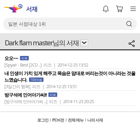
Dark flam master님의 서재
오오~~
리뷰
[Spyair - Best [2CD ..]
리즈 | 2014-12-25 13:52
내 인생이 가치 있게 해주고 목숨은 맘대로 버리는것이 아니라는 것을
느꼈습니다.
100자평
[3일간의 행복]
리즈 | 2014-12-25 13:51
방구석에 인어아가씨!!
리뷰
[방구석에 인어아가씨 ..]
리즈 | 2014-11-23 20:25
로그인
l
PC버전
l
전체 메뉴
l
나의 서재