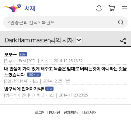
Dark flam master님의 서재
오오~~
리뷰
[Spyair - Best [2CD ..]
리즈 | 2014-12-25 13:52
내 인생이 가치 있게 해주고 목숨은 맘대로 버리는것이 아니라는 것을
느꼈습니다.
100자평
[3일간의 행복]
리즈 | 2014-12-25 13:51
방구석에 인어아가씨!!
리뷰
[방구석에 인어아가씨 ..]
리즈 | 2014-11-23 20:25
로그인
l
PC버전
l
전체 메뉴
l
나의 서재