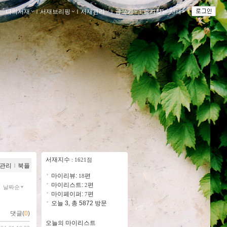
나의서재
ｌ
서재브리핑
ｌ
서재관리
ｌ
글쓰기
ｌ
즐겨찾는 서재
ｌ
서재지수
: 1621점
관리
ｌ
북플
마이리뷰:
편
18
마이리스트:
편
2
날짜순
마이페이퍼:
편
7
오늘 3, 총 5872 방문
댓글(
0
)
오늘의 마이리스트