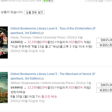
og.aladin.co.kr/751175157/11617904
그거슨인생
(
) l 2020
 상품이 있습니다.
Oxford Bookworms Library Level 6 : Tess of the d'Urbervilles (P
aperback, 3rd Edition)
Hardy, Thomas / Oxford University Press / 2016년 6월
13,500
원 →
12,150
원(
10%
할인) / 마일리지
610
원(
5%
적립)
*지금 주문하면 "
8월 11일 출고
" 예상(출고후 1~2일 이내 수령)
2020년 04월 01일에 저장
Oxford Bookworms Library Level 5 : The Merchant of Venice (P
aperback, 3rd Edition)
William Shakespeare / Oxford University Press / 2016년 2월
13,500
원 →
12,150
원(
10%
할인) / 마일리지
610
원(
5%
적립)
양탄자배송
8월 10일 (월) 아침 7시
출근전 배송
2020년 04월 01일에 저장