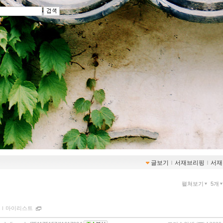
글보기
ｌ
서재브리핑
ｌ
서재
펼쳐보기
5개
ｌ
마이리스트