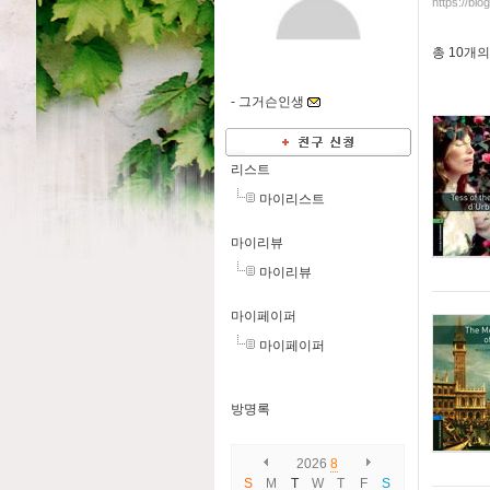
https://bl
총
10개
의
-
그거슨인생
리스트
마이리스트
마이리뷰
마이리뷰
마이페이퍼
마이페이퍼
방명록
2026
8
S
M
T
W
T
F
S