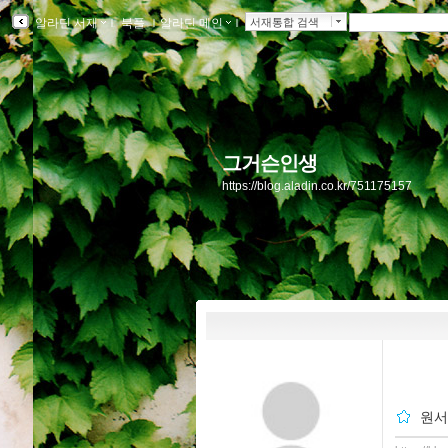
알라딘 서재
ｌ
북플
ｌ
알라딘 메인
ｌ
서재통합 검색
그거슨인생
https://blog.aladin.co.kr/751175157
원서