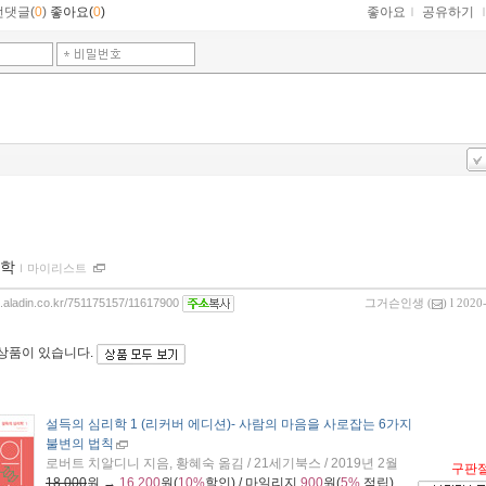
먼댓글(
0
)
좋아요(
0
)
좋아요
ｌ
공유하기
학
ｌ
마이리스트
og.aladin.co.kr/751175157/11617900
그거슨인생
(
) l 2020
 상품이 있습니다.
설득의 심리학 1 (리커버 에디션)
- 사람의 마음을 사로잡는 6가지
불변의 법칙
로버트 치알디니 지음, 황혜숙 옮김 / 21세기북스 / 2019년 2월
구판
18,000
원 →
16,200
원(
10%
할인) / 마일리지
900
원(
5%
적립)