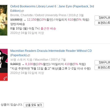
Oxford Bookworms Library Level 6 : Jane Eyre (Paperback, 3rd
Edition)
Bronte, Charlotte / Oxford University Press / 2016년 3월
13,500
원 →
12,150
원(
10%
할인) / 마일리지
610
원(
5%
적립)
양탄자배송
8월 10일 (월) 아침 7시
출근전 배송
2020년 04월 01일에 저장
Macmillan Readers Dracula Intermediate Reader Without CD
(Paperback)
브램 스토커 지음 / Macmillan / 2007년 7월
9,000
원 →
8,100
원(
10%
할인) / 마일리지
410
원(
5%
적립)
*지금 주문하면 "
8월 11일 출고
" 예상(출고후 1~2일 이내 수령)
2020년 04월 01일에 저장
 상품이 있습니다.