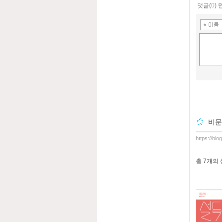
댓글(
0
)
비문
https://bl
총
7개
의