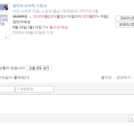
정치의 도덕적 기초
이안 샤피로 지음, 노승영 옮김 / 문학동네 / 2017년 2월
18,500
원 →
16,650
원(
10%
할인) / 마일리지
920
원(
5%
적립)
양탄자배송
8월 10일 (월) 아침 7시
출근전 배송
2020년 04월 01일에 저장
 상품이 있습니다.
먼댓글(
0
)
좋아요(
0
)
좋아요
ｌ
공유하기