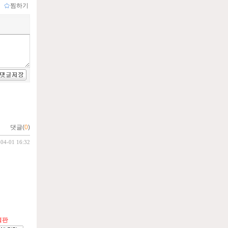
ｌ
찜하기
댓글(
0
)
-04-01 16:32
절판