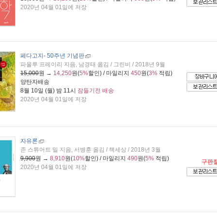
2020년 04월 01일에 저장
페다고지
- 50주년 기념판
파울루 프레이리 지음, 남경태 옮김 / 그린비 / 2018년 9월
15,000
원 →
14,250
원(
5%
할인) / 마일리지
450
원(
3%
적립)
양탄자배송
8월 10일 (월) 밤 11시
잠들기전 배송
2020년 04월 01일에 저장
자유론
존 스튜어트 밀 지음, 서병훈 옮김 / 책세상 / 2018년 3월
9,900
원 →
8,910
원(
10%
할인) / 마일리지
490
원(
5%
적립)
구판
2020년 04월 01일에 저장