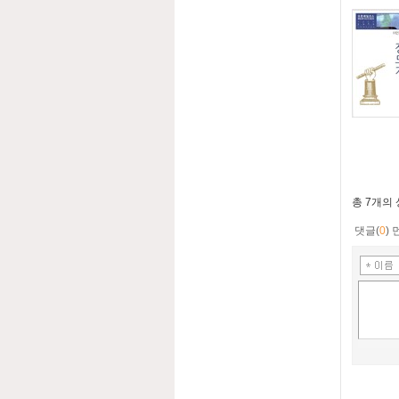
총
7개
의
댓글(
0
)