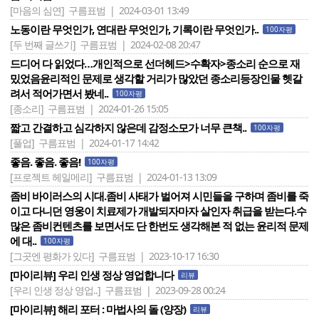
[마음의 심연]
구름표범 | 2024-03-01 13:49
노동이란 무엇인가, 연대란 무엇인가, 기록이란 무엇인가..
100자평
[두 번째 글쓰기]
구름표범 | 2024-02-08 20:47
드디어 다 읽었다…개인적으로 선더헤드>수확자>종소리 순으로 재
밌었음윤리적인 문제로 생각할 거리가 많았던 종소리등장인물 헷갈
려서 적어가면서 봤네..
100자평
[종소리]
구름표범 | 2024-01-26 15:05
짧고 간결하고 심각하지 않은데 감정소모가 너무 큰책..
100자평
[풀업]
구름표범 | 2024-01-17 14:42
좋음. 좋음. 좋음!
100자평
[프로젝트 헤일메리]
구름표범 | 2024-01-13 13:09
좀비 바이러스의 시대.좀비 사태가 벌어져 시민들을 구하며 좀비를 죽
이고 다니던 영웅이 치료제가 개발되자마자 살인자 취급을 받는다.수
많은 좀비컨텐츠를 보면서도 단 한번도 생각해본 적 없는 윤리적 문제
에 대..
100자평
[그곳엔 평화가 있다]
구름표범 | 2023-10-17 16:30
[마이리뷰] 우리 인생 정상 영업합니다
리뷰
[우리 인생 정상 영업..]
구름표범 | 2023-09-28 00:24
[마이리뷰] 해리 포터 : 마법사의 돌 (양장)
리뷰