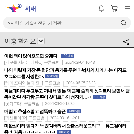
어흥 할게요
이런 책이 많아졌으면 좋겠다..
100자평
[지구를 지키는 괴짜 ..]
구름표범 | 2024-09-04 10:48
나의 어릴때 가장 큰 희망과 용기를 주던 마법사의 세계.나는 아직도
호그와트를 사랑한다.
100자평
[해리 포터와 불의 잔 ..]
구름표범 | 2024-06-25 23:23
화날때마다 두고두고 꺼내서 읽는 책.근데 솔직히 싯다르타 보면서 금
쪽이같단 생각함.금쪽이 싯다르타의 성장기…ㅋ
100자평
[싯다르타]
구름표범 | 2024-03-30 18:25
더럽고 추접스럽고 섬뜩하고 슬픈
100자평
[귀신들의 땅]
구름표범 | 2024-03-16 14:01
미완성이라 읽다가 뚝 끊겨버려서 당황스러움그리구…. 유교걸이라
좀 버거움ㅋㅋㅋㅋㅋㅋㅋㅋ
100자평