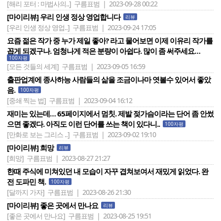
[해리 포터 : 마법사의..]
구름표범 | 2023-09-28 00:22
[마이리뷰] 우리 인생 정상 영업합니다
리뷰
[우리 인생 정상 영업..]
구름표범 | 2023-09-24 17:05
요즘 젊은 작가 중 누가 제일 좋아? 라고 물어보면 이제 이유리 작가를
꼽게 되겠구나. 엄청나게 적은 분량이 아쉽다. 많이 좀 써주세요…
100자평
[모든 것들의 세계]
구름표범 | 2023-09-05 16:59
출판업계에 종사하능 사람들의 삶을 조금이나마 엿볼수 있어서 좋았
음.
100자평
[중쇄 찍는 법]
구름표범 | 2023-09-04 16:12
재미는 있는데… 65페이지에서 멈칫. 제발 젖가슴이라는 단어 좀 안썼
으면 좋겠다. 아직도 이런 단어를 쓰는 책이 있다니..
100자평
[만화로 보는 그리스 ..]
구름표범 | 2023-09-02 19:10
[마이리뷰] 희망
리뷰
[희망]
구름표범 | 2023-08-27 21:27
한때 주식에 미쳐있던 내 모습이 자꾸 겹쳐보여서 재밌게 읽었다. 완
전 도파민 책.
100자평
[달까지 가자]
구름표범 | 2023-08-26 21:30
[마이리뷰] 좋은 곳에서 만나요
리뷰
[좋은 곳에서 만나요]
구름표범 | 2023-08-25 19:51