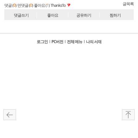
글목록
0
0
1
댓글 (
)
먼댓글 (
)
좋아요 (
)
ThanksTo
댓글쓰기
좋아요
공유하기
찜하기
로그인
l
PC버전
l
전체 메뉴
l
나의 서재