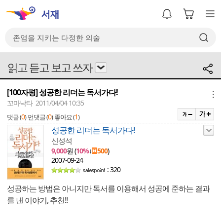
읽고 듣고 보고 쓰자
[100자평] 성공한 리더는 독서가다!
메뉴
꼬마낙타 2011/04/04 10:35
0
0
1
댓글 (
)
먼댓글 (
)
좋아요 (
)
성공한 리더는 독서가다!
신성석
9,000
원 (
10%
↓
500
)
2007-09-24
: 320
성공하는 방법은 아니지만 독서를 이용해서 성공에 준하는 결과
를 낸 이야기, 추천!!