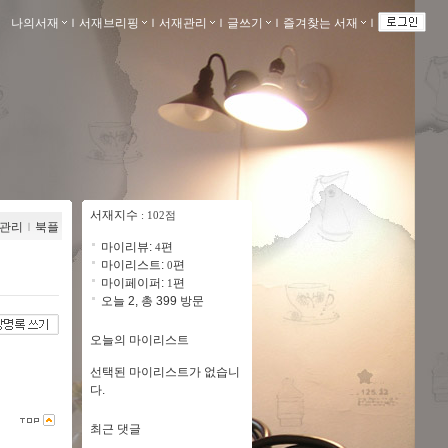
나의서재
ｌ
서재브리핑
ｌ
서재관리
ｌ
글쓰기
ｌ
즐겨찾는 서재
ｌ
서재지수
: 102점
관리
ｌ
북플
마이리뷰:
편
4
마이리스트:
편
0
마이페이퍼:
편
1
오늘 2, 총 399 방문
오늘의 마이리스트
선택된 마이리스트가 없습니
다.
최근 댓글