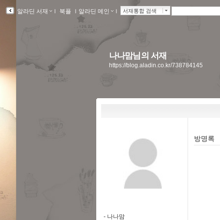
알라딘 서재
ｌ
북플
ｌ
알라딘 메인
ｌ
서재통합 검색
나나맘님의 서재
https://blog.aladin.co.kr/738784145
방명록
-
나나맘