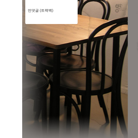
먼댓글 (트랙백)