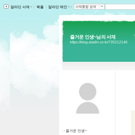
알라딘 서재
ｌ
북플
ｌ
알라딘 메인
ｌ
서재통합 검색
즐거운 인생~님의 서재
https://blog.aladin.co.kr/735212146
-
즐거운 인생~