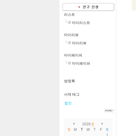
리스트
마이리스트
마이리뷰
마이리뷰
마이페이퍼
마이페이퍼
방명록
서재 태그
협찬
2026
8
S
M
T
W
T
F
S
1