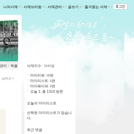
나의서재
ｌ
서재브리핑
ｌ
서재관리
ｌ
글쓰기
ｌ
즐겨찾는 서재
ｌ
관리
ｌ
북플
서재지수
: 3165점
마이리뷰:
편
58
날짜순
마이리스트:
편
0
마이페이퍼:
편
0
오늘 1, 총 1310 방문
오늘의 마이리스트
선택된 마이리스트가 없습니
다.
최근 댓글