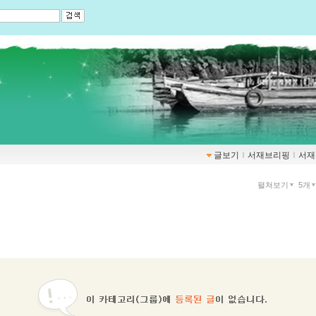
글보기
ｌ
서재브리핑
ｌ
서재
펼쳐보기
5개