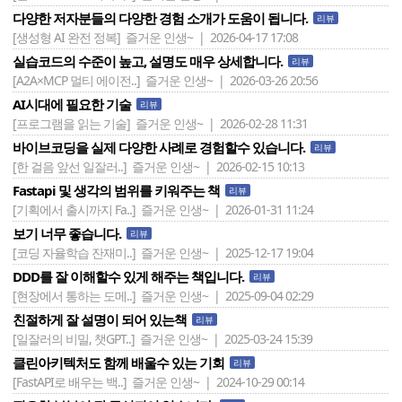
다양한 저자분들의 다양한 경험 소개가 도움이 됩니다.
리뷰
[생성형 AI 완전 정복]
즐거운 인생~ | 2026-04-17 17:08
실습코드의 수준이 높고, 설명도 매우 상세합니다.
리뷰
[A2A×MCP 멀티 에이전..]
즐거운 인생~ | 2026-03-26 20:56
AI시대에 필요한 기술
리뷰
[프로그램을 읽는 기술]
즐거운 인생~ | 2026-02-28 11:31
바이브코딩을 실제 다양한 사례로 경험할수 있습니다.
리뷰
[한 걸음 앞선 일잘러..]
즐거운 인생~ | 2026-02-15 10:13
Fastapi 및 생각의 범위를 키워주는 책
리뷰
[기획에서 출시까지 Fa..]
즐거운 인생~ | 2026-01-31 11:24
보기 너무 좋습니다.
리뷰
[코딩 자율학습 잔재미..]
즐거운 인생~ | 2025-12-17 19:04
DDD를 잘 이해할수 있게 해주는 책입니다.
리뷰
[현장에서 통하는 도메..]
즐거운 인생~ | 2025-09-04 02:29
친절하게 잘 설명이 되어 있는책
리뷰
[일잘러의 비밀, 챗GPT..]
즐거운 인생~ | 2025-03-24 15:39
클린아키텍처도 함께 배울수 있는 기회
리뷰
[FastAPI로 배우는 백..]
즐거운 인생~ | 2024-10-29 00:14