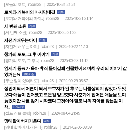
[오늘의 코트]
robin28 | 2025-10-31 21:31
토끼와 거북이의 마지막대결
리뷰
[토끼와 거북이의 마지..]
robin28 | 2025-10-31 21:14
세 번째 소원
리뷰
[세 번째 소원]
robin28 | 2025-10-25 21:22
자전거배우는아이
리뷰
[자전거 배우는 아이]
robin28 | 2025-10-22 11:10
창가의 토토, 그 후 이야기
리뷰
[창가의 토토, 그 후 ..]
robin28 | 2025-03-23 11:12
옆지기 동료가 육아 휴직 들어갈때 선물했어요 마치 우리의 이야기 같
았거든요
100자평
[무슨 일이 있더라도]
robin28 | 2024-09-29 08:37
성인이되서 어른이 되서 보호자가 된 후로는 나를살피지 않았다 무엇
보다 애들이 먼저였고 모든걸 양보했다 사춘기에 접어든 애들을 보며
늦었지만 나를 찾기 시작했다 그것이야 말로 나의 자아를 찾는길 이
책..
100자평
[셀프 러브 클럽]
robin28 | 2024-08-04 21:49
망태할아버지가온다
리뷰
[망태 할아버지가 온다]
robin28 | 2021-02-05 08:39