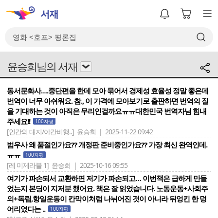
윤승희님의 서재
동서문화사….중단편을 한데 모아 묶어서 경제성 효율성 정말 좋은데
번역이 너무 아쉬워요. 참., 이 가격에 모아보기로 출판하면 번역의 질
을 기대하는 것이 아직은 무리인걸까요ㅠㅠ대한민국 번역자님 힘내
주세요!!
100자평
[인간의 대지/야간비행..]
윤승희 | 2025-11-22 09:42
범우사 왜 품절인가요?? 개정판 준비중인가요?? 가장 최신 완역인데.
ㅠㅠ
100자평
[레 미제라블 1]
윤승희 | 2025-10-16 09:55
여기가 파손되서 교환하면 저기가 파손되고… 이번책은 급하게 만들
었는지 본딩이 지저분 했어요. 책은 잘 읽었습니다. 노동운동+사회주
의+독립,항일운동이 칸막이처럼 나뉘어진 것이 아니라 뒤엉킨 한 덩
어리였다는 ..
100자평