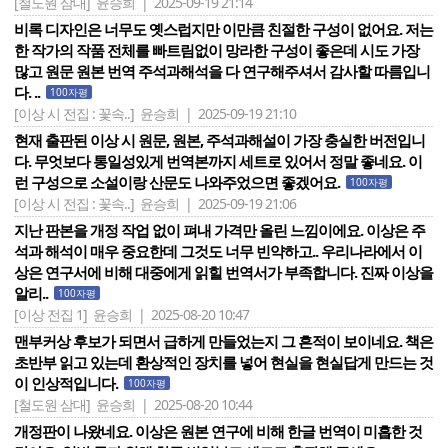
[철도원 삼대]
윤승희 | 2025-09-19 21:14
비록 디자인은 너무도 옛스럽지만 이만큼 친절한 구성이 없어요. 저는
한 작가의 작품 전체를 빠트림없이 망라한 구성이 좋은데 시도 가장
많고 원문 원본 번역 주석과해석을 다 연구해주셔서 감사할 따름입니
다. ..
100자평
[이상 시 전집 : 꽃속..]
윤승희 | 2025-09-19 21:10
현재 출판된 이상 시 원문, 원본, 주석과해설이 가장 충실한 버전입니
다. 무엇보다 통일성있게 번역본까지 세트로 있어서 정말 좋네요. 이
런 구성으로 소설이랑 산문도 나와주었으면 좋겠어요.
100자평
[이상 시 전집 : 꽃속..]
윤승희 | 2025-09-19 21:06
지난 판본을 개정 작업 없이 펴내 가격만 올린 느낌이에요. 이상은 주
석과 해석이 매우 중요한데 그것도 너무 빈약하고.. 우리나라에서 이
상은 연구서에 비해 대중에게 읽힐 번역서가 부족합니다. 진짜 이상을
알리..
100자평
[이상 전집 1]
윤승희 | 2025-08-20 10:47
맨부커상 후보가 되면서 급하게 만들었는지 그 흔적이 보이네요. 책은
초반부 읽고 있는데 환상적인 장치를 넣어 현실을 현실답게 만드는 것
이 인상적입니다.
100자평
[철도원 삼대]
윤승희 | 2025-08-20 10:44
개정판이 나왔네요. 이상은 원본 연구에 비해 한글 번역이 미흡한 것