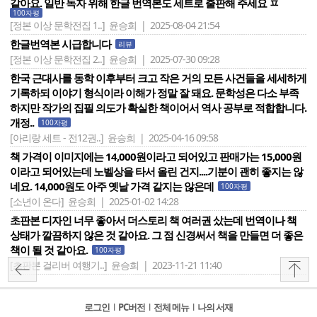
같아요. 일반 독자 위해 한글 번역본도 세트로 출판해 주세요 ㅍ
100자평
[정본 이상 문학전집 1..]
윤승희 | 2025-08-04 21:54
한글번역본 시급합니다
리뷰
[정본 이상 문학전집 2..]
윤승희 | 2025-07-30 09:28
한국 근대사를 동학 이후부터 크고 작은 거의 모든 사건들을 세세하게
기록하되 이야기 형식이라 이해가 정말 잘 돼요. 문학성은 다소 부족
하지만 작가의 집필 의도가 확실한 책이어서 역사 공부로 적합합니다.
개정..
100자평
[아리랑 세트 - 전12권..]
윤승희 | 2025-04-16 09:58
책 가격이 이미지에는 14,000원이라고 되어있고 판매가는 15,000원
이라고 되어있는데 노벨상을 타서 올린 건지....기분이 괜히 좋지는 않
네요. 14,000원도 아주 옛날 가격 같지는 않은데
100자평
[소년이 온다]
윤승희 | 2025-01-02 14:28
초판본 디자인 너무 좋아서 더스토리 책 여러권 샀는데 번역이나 책
상태가 깔끔하지 않은 것 같아요. 그 점 신경써서 책을 만들면 더 좋은
책이 될 것 같아요.
100자평
[초판본 걸리버 여행기..]
윤승희 | 2023-11-21 11:40
로그인
l
PC버전
l
전체 메뉴
l
나의 서재