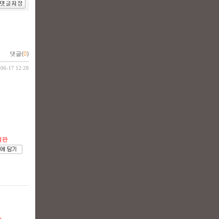
댓글(
0
)
-06-17 12:28
절판