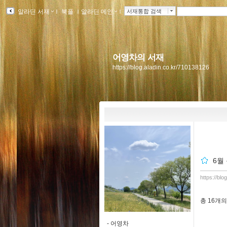
알라딘 서재
ｌ
북플
ｌ
알라딘 메인
ｌ
서재통합 검색
어영차의 서재
https://blog.aladin.co.kr/710138126
6월
https://bl
총
16개
의
-
어영차