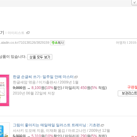
기
ｌ
마이리스트
og.aladin.co.kr/710138126/3829159
어영차
l 2010
 상품이 있습니다.
한글 손글씨 쓰기
- 일주일 안에 마스터
한글새암 엮음 / 이가출판사 / 2009년 1월
구판
9,000
원 →
8,100
원(
10%
할인) / 마일리지
450
원(
5%
적립)
2010년 06월 22일에 저장
그림이 좋아지는 매일매일 일러스트 트레이닝 : 기초편
사사키 도모에 지음, 이재화 옮김 / 아르고나인 / 2009년 12월
5,900
원 →
5,310
원(
10%
할인) / 마일리지
290
원(
5%
적립)