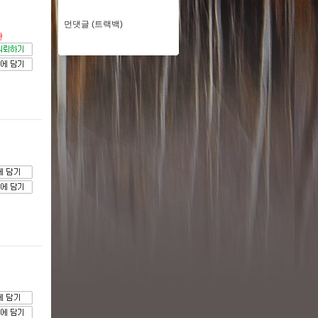
먼댓글 (트랙백)
판