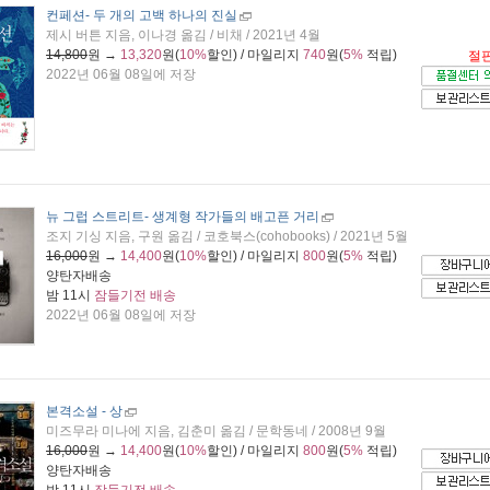
컨페션
- 두 개의 고백 하나의 진실
제시 버튼 지음, 이나경 옮김 / 비채 / 2021년 4월
14,800
원 →
13,320
원(
10%
할인) / 마일리지
740
원(
5%
적립)
절
2022년 06월 08일에 저장
뉴 그럽 스트리트
- 생계형 작가들의 배고픈 거리
조지 기싱 지음, 구원 옮김 / 코호북스(cohobooks) / 2021년 5월
16,000
원 →
14,400
원(
10%
할인) / 마일리지
800
원(
5%
적립)
양탄자배송
밤 11시
잠들기전 배송
2022년 06월 08일에 저장
본격소설 - 상
미즈무라 미나에 지음, 김춘미 옮김 / 문학동네 / 2008년 9월
16,000
원 →
14,400
원(
10%
할인) / 마일리지
800
원(
5%
적립)
양탄자배송