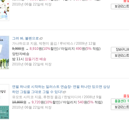
품
2010년 06월 22일에 저장
그려 봐, 볼펜으로
가나하요코 지음, 박현미 옮김 / 루비박스 / 2009년 12월
9,900
원 →
8,910
원(
10%
할인) / 마일리지
490
원(
5%
적립)
양탄자배송
밤 11시
잠들기전 배송
2010년 06월 22일에 저장
연필 하나로 시작하는 일러스트 연습장
- 연필 하나만 있으면 상상
하던 그림을 그대로 그릴 수 있다!
품
유모토 사치코 지음, 류현정 옮김 / 한빛미디어 / 2008년 9월
10,800
원 →
9,720
원(
10%
할인) / 마일리지
540
원(
5%
적립)
2010년 06월 22일에 저장