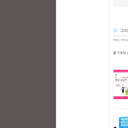
그리
https://bl
총
7개
의