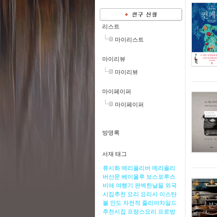
리스트
마이리스트
마이리뷰
마이리뷰
마이페이퍼
마이페이퍼
방명록
서재 태그
류시화
메리올리버
메리올리
버산문
베이올루
보스포루스
비애
여행기
완벽한날들
외국
시집추천
요리
요리사
이스탄
불
인도
자전적
줄리아차일드
추천시집
프랑스요리
프로방