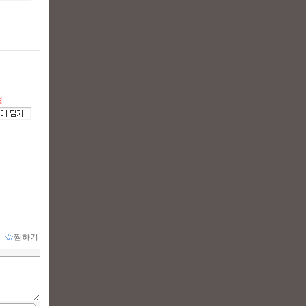
절
ｌ
찜하기