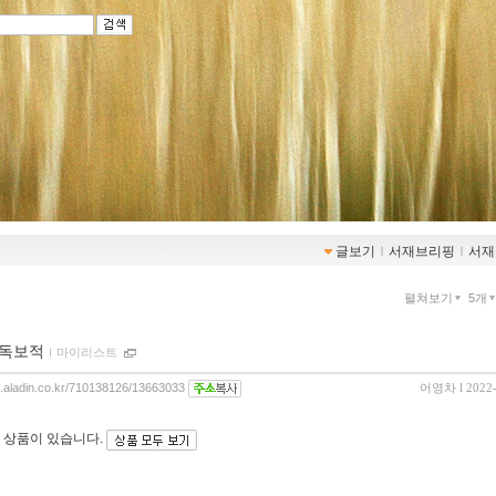
글보기
ｌ
서재브리핑
ｌ
서재
펼쳐보기
5개
 독보적
ｌ
마이리스트
og.aladin.co.kr/710138126/13663033
어영차
l 2022
 상품이 있습니다.