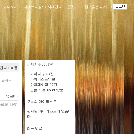
나의서재
ｌ
서재브리핑
ｌ
서재관리
ｌ
글쓰기
ｌ
즐겨찾는 서재
ｌ
서재지수
: 2317점
관리
ｌ
북플
마이리뷰:
편
53
마이리스트:
편
2
날짜순
마이페이퍼:
편
37
오늘 2, 총 4639 방문
댓글(
0
)
오늘의 마이리스트
-06-08 14:52
선택된 마이리스트가 없습니
다.
최근 댓글