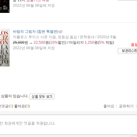
밤 11시
잠들기전 배송
2022년 06월 08일에 저장
바람의 그림자 (합본 특별판)
카를로스 루이스 사폰 지음, 정동섭 옮김 / 문학동네 / 2020년 8월
25,000
원 →
22,500
원(
10%
할인) / 마일리지
1,250
원(
5%
적립)
품
2022년 06월 08일에 저장
 상품이 있습니다.
먼댓글(
0
)
좋아요(
0
)
좋아요
ｌ
공유하기