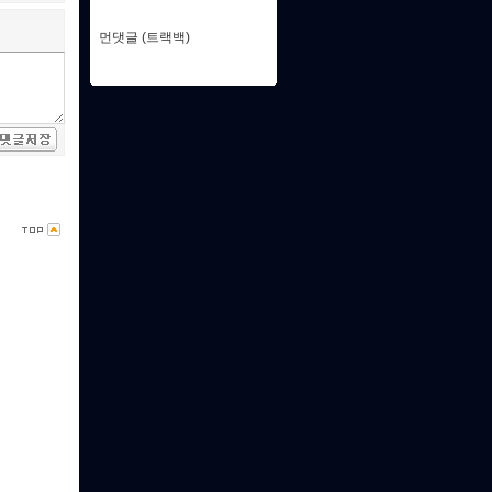
먼댓글 (트랙백)