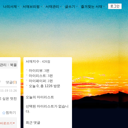
나의서재
ｌ
서재브리핑
ｌ
서재관리
ｌ
글쓰기
ｌ
즐겨찾는 서재
ｌ
서재지수
: 426점
관리
ｌ
북플
마이리뷰:
편
3
마이리스트:
편
3
마이페이퍼:
편
2
댓글(
0
)
오늘 0, 총 1226 방문
-11-19 11:26
오늘의 마이리스트
고 싶은 멋진
선택된 마이리스트가 없습니
다.
ｌ
찜하기
최근 댓글
바로쓰기