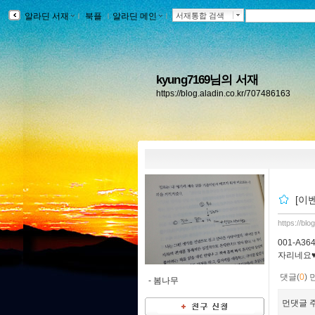
알라딘 서재
ｌ
북플
ｌ
알라딘 메인
ｌ
서재통합 검색
kyung7169님의 서재
https://blog.aladin.co.kr/707486163
[이
https://bl
001-A3
자리네요
댓글(
0
)
-
봄나무
먼댓글 주