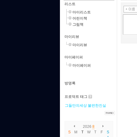
리스트
마이리스트
어린이책
그림책
마이리뷰
마이리뷰
마이페이퍼
마이페이퍼
방명록
프로덕트 태그
그들만의세상
불편한진실
2026
8
S
M
T
W
T
F
S