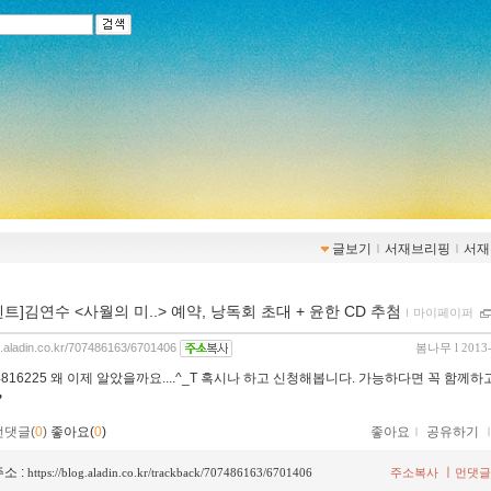
글보기
ｌ
서재브리핑
ｌ
서재
벤트]김연수 <사월의 미..> 예약, 낭독회 초대 + 윤한 CD 추첨
ｌ
마이페이퍼
og.aladin.co.kr/707486163/6701406
봄나무
l 2013
64816225 왜 이제 알았을까요....^_T 혹시나 하고 신청해봅니다. 가능하다면 꼭 함께하
♥
먼댓글(
0
)
좋아요(
0
)
좋아요
ｌ
공유하기
소 :
ㅣ
https://blog.aladin.co.kr/trackback/707486163/6701406
주소복사
먼댓글