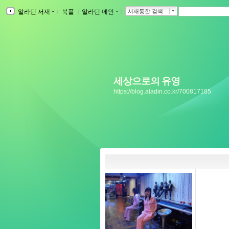
알라딘 서재
ｌ
북플
ｌ
알라딘 메인
ｌ
서재통합 검색
세상으로의 유영
https://blog.aladin.co.kr/700817185