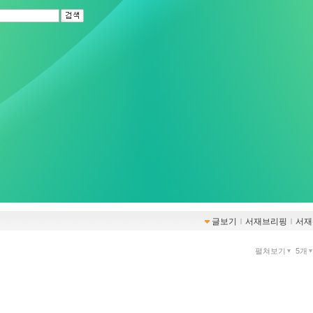
글보기
ｌ
서재브리핑
ｌ
서재
펼쳐보기
5개