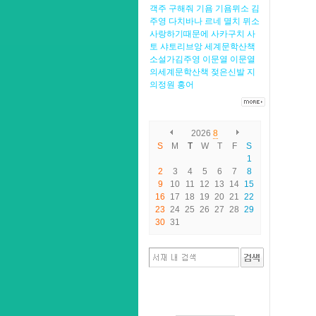
객주
구해줘
기욤
기욤뮈소
김
주영
다치바나
르네
멸치
뮈소
사랑하기때문에
사카구치
사
토
샤토리브앙
세계문학산책
소설가김주영
이문열
이문열
의세계문학산책
젖은신발
지
의정원
홍어
2026
8
S
M
T
W
T
F
S
1
2
3
4
5
6
7
8
9
10
11
12
13
14
15
16
17
18
19
20
21
22
23
24
25
26
27
28
29
30
31