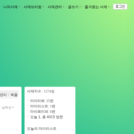
나의서재
ｌ
서재브리핑
ｌ
서재관리
ｌ
글쓰기
ｌ
즐겨찾는 서재
ｌ
서재지수
: 1274점
관리
ｌ
북플
마이리뷰:
편
25
마이리스트:
편
1
날짜순
마이페이퍼:
편
0
오늘 1, 총 4015 방문
오늘의 마이리스트