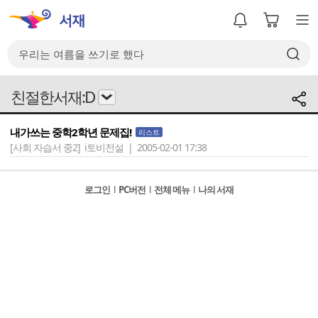
친절한서재:D
내가쓰는 중학2학년 문제집!
리스트
[사회 자습서 중2]
i토비전설 | 2005-02-01 17:38
로그인
l
PC버전
l
전체 메뉴
l
나의 서재