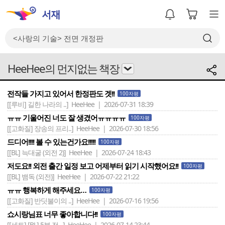
HeeHee의 먼지없는 책장
전작들 가지고 있어서 한정판도 겟!!
100자평
[[루비] 길한 나라의 ..]
HeeHee | 2026-07-31 18:39
ㅠㅠ 기울어진 너도 잘 생겼어ㅠㅠㅠㅠ
100자평
[[고화질] 장송의 프리..]
HeeHee | 2026-07-30 18:56
드디어!!!! 볼 수 있는건가요!!!!!
100자평
[[BL] 늑대굴 (외전 2)]
HeeHee | 2026-07-24 18:43
저도요!! 외전 출간 일정 보고 어제부터 읽기 시작했어요!!
100자평
[[BL] 뱀독 (외전)]
HeeHee | 2026-07-22 21:22
ㅠㅠ 행복하게 해주세요…
100자평
[[고화질] 반딧불이의 ..]
HeeHee | 2026-07-16 19:56
쇼시랑님표 너무 좋아합니다!!
100자평
[[세트] [BL] 5분 전 ..]
HeeHee | 2026-07-14 23:44