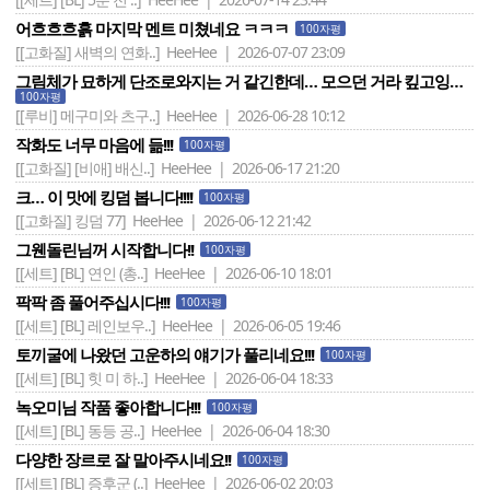
어흐흐흐흙 마지막 멘트 미쳤네요 ㅋㅋㅋ
100자평
[[고화질] 새벽의 연화..]
HeeHee | 2026-07-07 23:09
그림체가 묘하게 단조로와지는 거 같긴한데… 모으던 거라 킾고잉…
100자평
[[루비] 메구미와 츠구..]
HeeHee | 2026-06-28 10:12
작화도 너무 마음에 듦!!!
100자평
[[고화질] [비애] 배신..]
HeeHee | 2026-06-17 21:20
크… 이 맛에 킹덤 봅니다!!!!
100자평
[[고화질] 킹덤 77]
HeeHee | 2026-06-12 21:42
그웬돌린님꺼 시작합니다!!
100자평
[[세트] [BL] 연인 (총..]
HeeHee | 2026-06-10 18:01
팍팍 좀 풀어주십시다!!!
100자평
[[세트] [BL] 레인보우..]
HeeHee | 2026-06-05 19:46
토끼굴에 나왔던 고운하의 얘기가 풀리네요!!!
100자평
[[세트] [BL] 힛 미 하..]
HeeHee | 2026-06-04 18:33
녹오미님 작품 좋아합니다!!!
100자평
[[세트] [BL] 동등 공..]
HeeHee | 2026-06-04 18:30
다양한 장르로 잘 말아주시네요!!
100자평
[[세트] [BL] 증후군 (..]
HeeHee | 2026-06-02 20:03