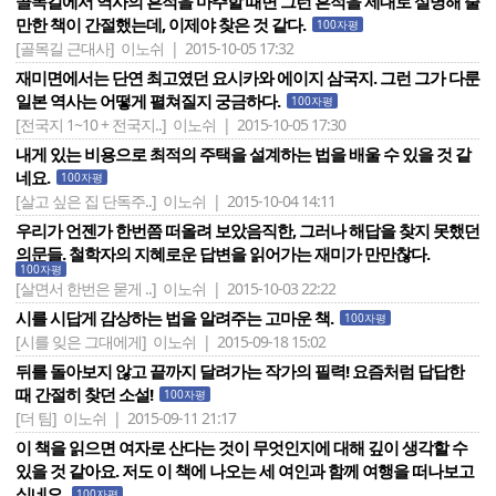
골목길에서 역사의 흔적을 마주할 때면 그런 흔적을 제대로 설명해 줄
만한 책이 간절했는데, 이제야 찾은 것 같다.
100자평
[골목길 근대사]
이노쉬 | 2015-10-05 17:32
재미면에서는 단연 최고였던 요시카와 에이지 삼국지. 그런 그가 다룬
일본 역사는 어떻게 펼쳐질지 궁금하다.
100자평
[전국지 1~10 + 전국지..]
이노쉬 | 2015-10-05 17:30
내게 있는 비용으로 최적의 주택을 설계하는 법을 배울 수 있을 것 같
네요.
100자평
[살고 싶은 집 단독주..]
이노쉬 | 2015-10-04 14:11
우리가 언젠가 한번쯤 떠올려 보았음직한, 그러나 해답을 찾지 못했던
의문들. 철학자의 지혜로운 답변을 읽어가는 재미가 만만찮다.
100자평
[살면서 한번은 묻게 ..]
이노쉬 | 2015-10-03 22:22
시를 시답게 감상하는 법을 알려주는 고마운 책.
100자평
[시를 잊은 그대에게]
이노쉬 | 2015-09-18 15:02
뒤를 돌아보지 않고 끝까지 달려가는 작가의 필력! 요즘처럼 답답한
때 간절히 찾던 소설!
100자평
[더 팀]
이노쉬 | 2015-09-11 21:17
이 책을 읽으면 여자로 산다는 것이 무엇인지에 대해 깊이 생각할 수
있을 것 같아요. 저도 이 책에 나오는 세 여인과 함께 여행을 떠나보고
싶네요.
100자평