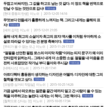
두껍고 비싸지만, 그 값을 하고도 남는 것 같다. 이 정도 책을 번역으로
만날 수 있는 것만으로 감사!
100자평
[현대 중동의 탄생]
이노쉬 | 2015-12-05 14:16
무엇보다 만듦새가 훌륭하게 느껴지는 책. 그리고 내게는 올해의 표
지!
100자평
[새의 감각]
이노쉬 | 2015-12-01 21:05
올해 내게 최고의 소설이자 최고의 표지! 역사를 이처럼 우아하게 소
설로 따라갈 수 있다는 건 분명 축복이다.
100자평
[우리가 볼 수 없는 모..]
이노쉬 | 2015-11-29 17:37
"절필을 선언한 필립 로스의 마지막 작품"이라는 띠지 문구가 왜 이리
안타깝게 읽히는지... 그래서 내게 더 소중한 소설. 절필을 내 마음을 온
전히 사로잡았던 작가님 부디 돌아와 주시길!
100자평
[네메시스]
이노쉬 | 2015-11-20 17:41
아트디렉터 홍동원이 생각하는 디자인은 어떨까. 디자인에 대한 그의
철학을 엿보고 싶다.
100자평
[오밤중 삼거리 작업실]
이노쉬 | 2015-10-25 14:26
가끔 삶에서 떠오르는 질문을 끝간 데까지 밀고 간 사람이 쓸 수 있는
책을 마주하고는 놀란다. 내게는 이 책이, 그런 책이다.
100자평
[철학으로 산다는 것]
이노쉬 | 2015-10-05 17:34