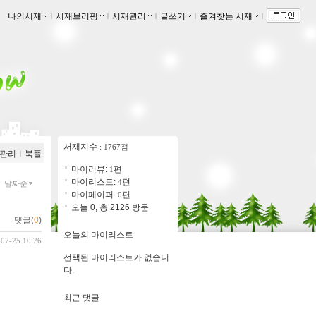
나의서재
ｌ
서재브리핑
ｌ
서재관리
ｌ
글쓰기
ｌ
즐겨찾는 서재
ｌ
서재지수
: 1767점
관리
ｌ
북플
마이리뷰:
편
1
마이리스트:
편
4
날짜순
마이페이퍼:
편
0
오늘 0, 총 2126 방문
댓글(
0
)
오늘의 마이리스트
-07-25 10:26
선택된 마이리스트가 없습니
다.
최근 댓글