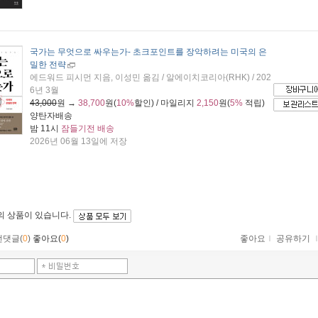
국가는 무엇으로 싸우는가
- 초크포인트를 장악하려는 미국의 은
밀한 전략
에드워드 피시먼 지음, 이성민 옮김 / 알에이치코리아(RHK) / 202
6년 3월
43,000
원 →
38,700
원(
10%
할인) / 마일리지
2,150
원(
5%
적립)
양탄자배송
밤 11시
잠들기전 배송
2026년 06월 13일에 저장
의 상품이 있습니다.
먼댓글(
0
)
좋아요(
0
)
좋아요
ｌ
공유하기