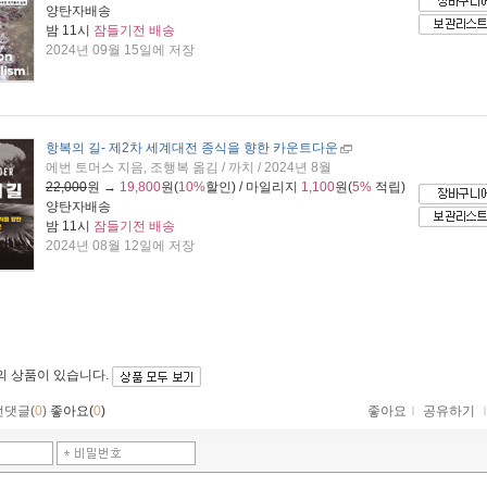
양탄자배송
밤 11시
잠들기전 배송
2024년 09월 15일에 저장
항복의 길
- 제2차 세계대전 종식을 향한 카운트다운
에번 토머스 지음, 조행복 옮김 / 까치 / 2024년 8월
22,000
원 →
19,800
원(
10%
할인) / 마일리지
1,100
원(
5%
적립)
양탄자배송
밤 11시
잠들기전 배송
2024년 08월 12일에 저장
의 상품이 있습니다.
먼댓글(
0
)
좋아요(
0
)
좋아요
ｌ
공유하기