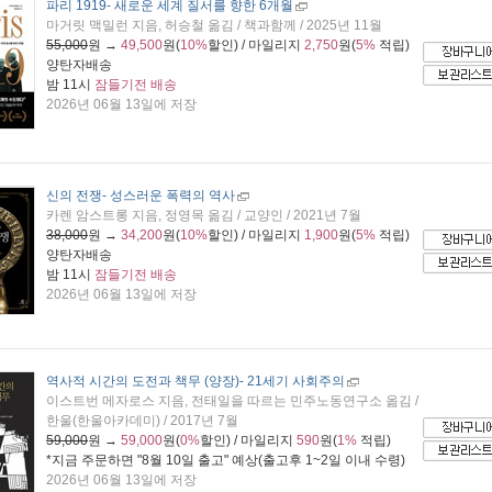
파리 1919
- 새로운 세계 질서를 향한 6개월
마거릿 맥밀런 지음, 허승철 옮김 / 책과함께 / 2025년 11월
55,000
원 →
49,500
원(
10%
할인) / 마일리지
2,750
원(
5%
적립)
양탄자배송
밤 11시
잠들기전 배송
2026년 06월 13일에 저장
신의 전쟁
- 성스러운 폭력의 역사
카렌 암스트롱 지음, 정영목 옮김 / 교양인 / 2021년 7월
38,000
원 →
34,200
원(
10%
할인) / 마일리지
1,900
원(
5%
적립)
양탄자배송
밤 11시
잠들기전 배송
2026년 06월 13일에 저장
역사적 시간의 도전과 책무 (양장)
- 21세기 사회주의
이스트번 메자로스 지음, 전태일을 따르는 민주노동연구소 옮김 /
한울(한울아카데미) / 2017년 7월
59,000
원 →
59,000
원(
0%
할인) / 마일리지
590
원(
1%
적립)
*지금 주문하면 "
8월 10일 출고
" 예상(출고후 1~2일 이내 수령)
2026년 06월 13일에 저장