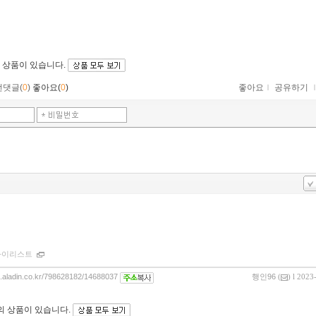
 상품이 있습니다.
먼댓글(
0
)
좋아요(
0
)
좋아요
ｌ
공유하기
마이리스트
og.aladin.co.kr/798628182/14688037
행인96
(
) l 2023
의 상품이 있습니다.