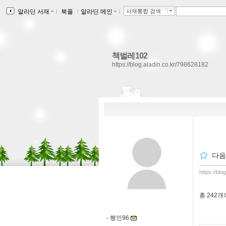
알라딘 서재
ｌ
북플
ｌ
알라딘 메인
ｌ
서재통합 검색
책벌레102
https://blog.aladin.co.kr/798628182
다음
https://bl
총
242개
-
행인96