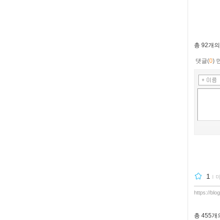
총
92개
의
댓글(
0
)
1
ｌ
https://bl
총
455개