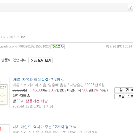
ｌ
마이리스트
og.aladin.co.kr/798628182/15551028
행인96
(
) l 2024
 상품이 있습니다.
[세트] 자유와 형식 1~2 - 전2권
에른스트 카시러 지음, 임홍배 옮김 / 나남출판 / 2025년 9월
50,000
원 →
45,000
원(
10%
할인) / 마일리지
500
원(
1%
적립)
양탄자배송
밤 11시
잠들기전 배송
2025년 12월 13일에 저장
나치 마인드
- 역사가 주는 12가지 경고
로런스 리스 지음, 조행복 옮김 / 책과함께 / 2025년 9월