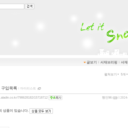
글보기
ｌ
서재브리핑
ｌ
서재
펼쳐보기
5개
 구입목록
ｌ
마이리스트
og.aladin.co.kr/798628182/15718712
행인96
(
) l 2024
의 상품이 있습니다.