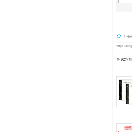
다음
https://bl
총
92개
의