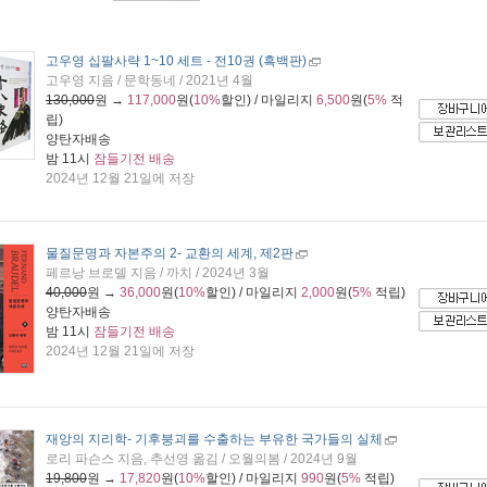
고우영 십팔사략 1~10 세트 - 전10권 (흑백판)
고우영 지음 / 문학동네 / 2021년 4월
130,000
원 →
117,000
원(
10%
할인) / 마일리지
6,500
원(
5%
적
립)
양탄자배송
밤 11시
잠들기전 배송
2024년 12월 21일에 저장
물질문명과 자본주의 2
- 교환의 세계, 제2판
페르낭 브로델 지음 / 까치 / 2024년 3월
40,000
원 →
36,000
원(
10%
할인) / 마일리지
2,000
원(
5%
적립)
양탄자배송
밤 11시
잠들기전 배송
2024년 12월 21일에 저장
재앙의 지리학
- 기후붕괴를 수출하는 부유한 국가들의 실체
로리 파슨스 지음, 추선영 옮김 / 오월의봄 / 2024년 9월
19,800
원 →
17,820
원(
10%
할인) / 마일리지
990
원(
5%
적립)