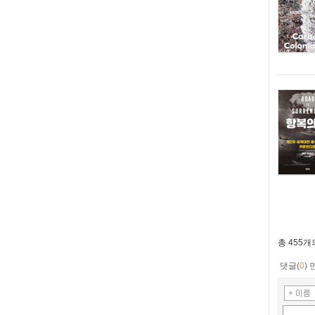
총
455개
댓글(
0
)