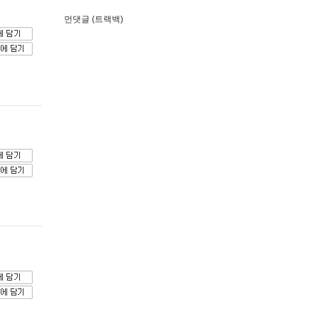
먼댓글 (트랙백)