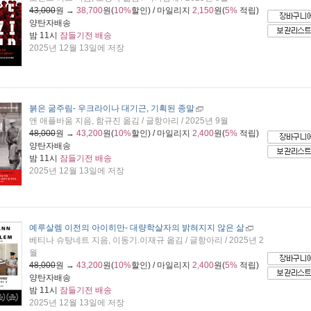
43,000
원 →
38,700
원(
10%
할인) / 마일리지
2,150
원(
5%
적립)
양탄자배송
밤 11시
잠들기전 배송
2025년 12월 13일에 저장
붉은 굶주림
- 우크라이나 대기근, 기획된 종말
앤 애플바움 지음, 함규진 옮김 / 글항아리 / 2025년 9월
48,000
원 →
43,200
원(
10%
할인) / 마일리지
2,400
원(
5%
적립)
양탄자배송
밤 11시
잠들기전 배송
2025년 12월 13일에 저장
예루살렘 이전의 아이히만
- 대량학살자의 밝혀지지 않은 삶
베티나 슈탕네트 지음, 이동기.이재규 옮김 / 글항아리 / 2025년 2
월
48,000
원 →
43,200
원(
10%
할인) / 마일리지
2,400
원(
5%
적립)
양탄자배송
밤 11시
잠들기전 배송
2025년 12월 13일에 저장