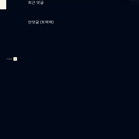
최근 댓글
먼댓글 (트랙백)