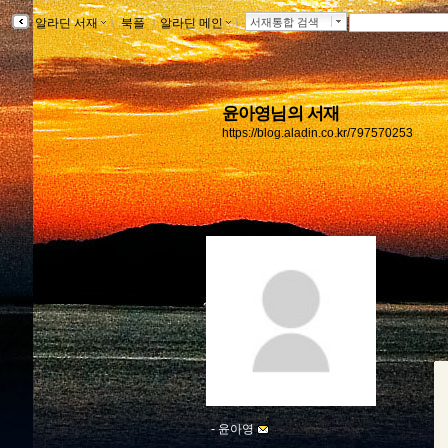
알라딘 서재
ｌ
북플
ｌ
알라딘 메인
ｌ
서재통합 검색
윤아영님의 서재
https://blog.aladin.co.kr/797570253
-
윤아영