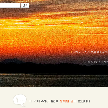
글보기
ｌ
서재브리핑
ｌ
서재
펼쳐보기
5개