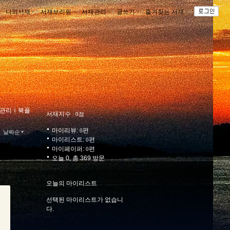
나의서재
ｌ
서재브리핑
ｌ
서재관리
ｌ
글쓰기
ｌ
즐겨찾는 서재
ｌ
관리
ｌ
북플
서재지수
: 0점
마이리뷰:
편
0
날짜순
마이리스트:
편
0
마이페이퍼:
편
0
오늘 0, 총 369 방문
오늘의 마이리스트
선택된 마이리스트가 없습니
다.