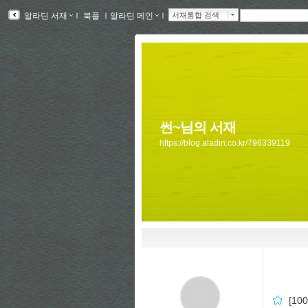
알라딘 서재
ｌ
북플
ｌ
알라딘 메인
ｌ
서재통합 검색
썬~님의 서재
https://blog.aladin.co.kr/796339119
[10