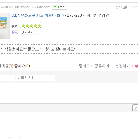
og.aladin.co.kr/796339119/13548850
썬~
(
) l 2022
D.I.Y. 유화도구 세트 어쩌다 화가
- 273x220 서피비치 in양양
평점 :
절판
게 색칠했어요^^ 물감도 넉넉하고 잘마르네요~
먼댓글(
0
)
좋아요(
0
)
좋아요
ｌ
공유하기
ｌ
찜하기
ｌ