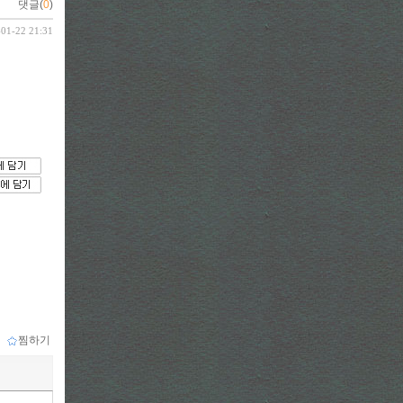
댓글(
0
)
-01-22 21:31
ｌ
찜하기