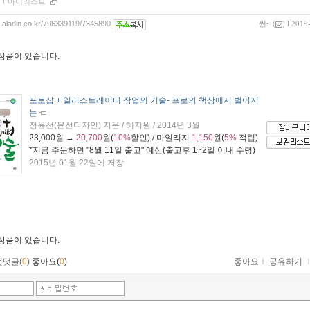
ｌ
마이리스트
og.aladin.co.kr/796339119/7345890
썬~
(
) l 2015
 상품이 있습니다.
포토샵 + 일러스트레이터 작업의 기술
- 프로의 책상에서 벌어지
는
정윤선(윤선디자인) 지음 / 혜지원 / 2014년 3월
23,000
원 →
20,700
원(
10%
할인) / 마일리지
1,150
원(
5%
적립)
*지금 주문하면 "
8월 11일 출고
" 예상(출고후 1~2일 이내 수령)
2015년 01월 22일에 저장
 상품이 있습니다.
먼댓글(
0
)
좋아요(
0
)
좋아요
ｌ
공유하기