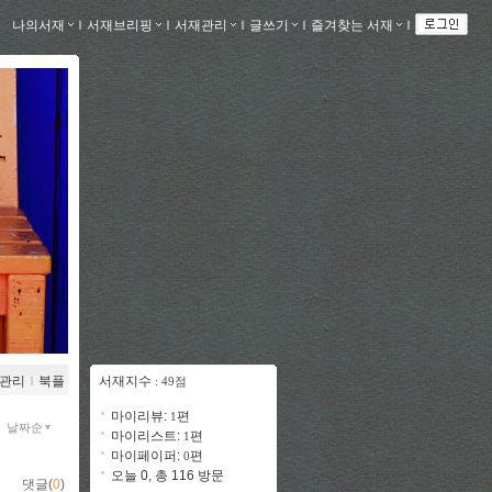
나의서재
ｌ
서재브리핑
ｌ
서재관리
ｌ
글쓰기
ｌ
즐겨찾는 서재
ｌ
관리
ｌ
북플
서재지수
: 49점
마이리뷰:
편
1
날짜순
마이리스트:
편
1
마이페이퍼:
편
0
오늘 0, 총 116 방문
댓글(
0
)