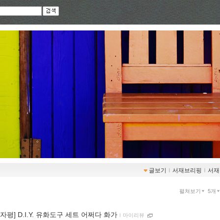
글보기
ｌ
서재브리핑
ｌ
서재
펼쳐보기
5개
0자평] D.I.Y. 유화도구 세트 어쩌다 화가
ｌ
마이리뷰