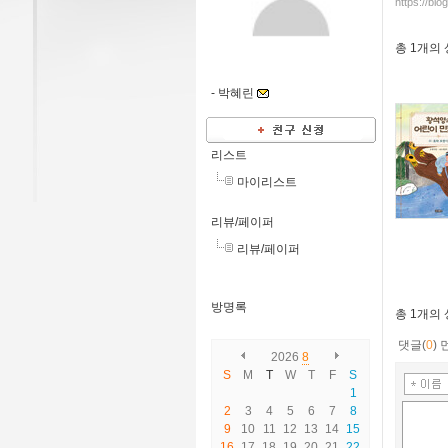
https://bl
총
1개
의
-
박혜린
리스트
마이리스트
리뷰/페이퍼
리뷰/페이퍼
방명록
총
1개
의
댓글(
0
)
2026
8
S
M
T
W
T
F
S
1
2
3
4
5
6
7
8
9
10
11
12
13
14
15
16
17
18
19
20
21
22