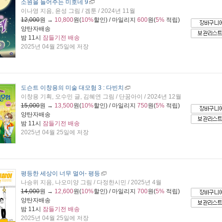
소원을 들어주는 미호네 9
이나영 지음, 윤성 그림 / 겜툰 / 2024년 11월
12,000
원 →
10,800
원(
10%
할인) / 마일리지
600
원(
5%
적립)
양탄자배송
밤 11시
잠들기전 배송
2025년 04월 25일에 저장
도슨트 이창용의 미술 대모험 3 : 다빈치
이창용 기획, 오수민 글, 김혜연 그림 / 단꿈아이 / 2024년 12월
15,000
원 →
13,500
원(
10%
할인) / 마일리지
750
원(
5%
적립)
양탄자배송
밤 11시
잠들기전 배송
2025년 04월 25일에 저장
평등한 세상이 너무 멀어
- 평등
나승위 지음, 나오미양 그림 / 다정한시민 / 2025년 4월
14,000
원 →
12,600
원(
10%
할인) / 마일리지
700
원(
5%
적립)
양탄자배송
밤 11시
잠들기전 배송
2025년 04월 25일에 저장