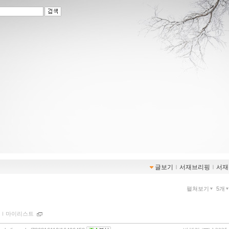
글보기
ｌ
서재브리핑
ｌ
서재
펼쳐보기
5개
ｌ
마이리스트