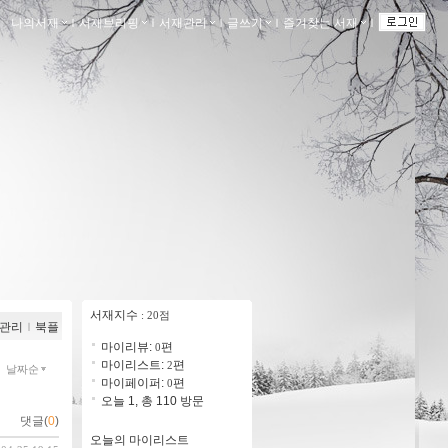
나의서재
ｌ
서재브리핑
ｌ
서재관리
ｌ
글쓰기
ｌ
즐겨찾는 서재
ｌ
서재지수
: 20점
관리
ｌ
북플
마이리뷰:
편
0
마이리스트:
편
2
날짜순
마이페이퍼:
편
0
오늘 1, 총 110 방문
댓글(
0
)
오늘의 마이리스트