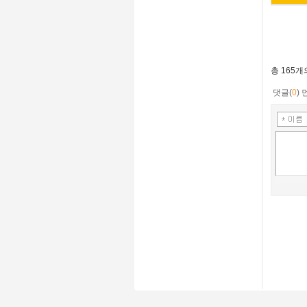
총
165개
댓글(
0
)