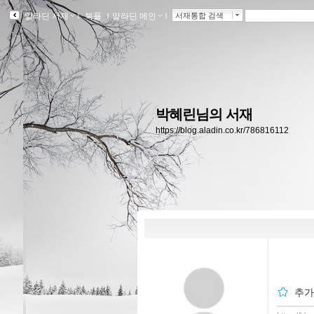
알라딘 서재
ｌ
북플
ｌ
알라딘 메인
ｌ
서재통합 검색
박혜린님의 서재
https://blog.aladin.co.kr/786816112
추가