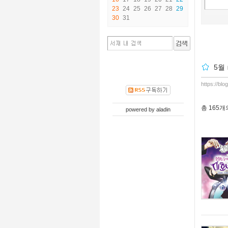
23
24
25
26
27
28
29
30
31
5월
https://bl
총
165개
powered by
aladin