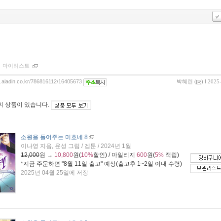
ｌ
마이리스트
og.aladin.co.kr/786816112/16405673
박혜린
(
) l 2025
의 상품이 있습니다.
소원을 들어주는 미호네 8
이나영 지음, 윤성 그림 / 겜툰 / 2024년 1월
12,000
원 →
10,800
원(
10%
할인) / 마일리지
600
원(
5%
적립)
*지금 주문하면 "
8월 11일 출고
" 예상(출고후 1~2일 이내 수령)
2025년 04월 25일에 저장