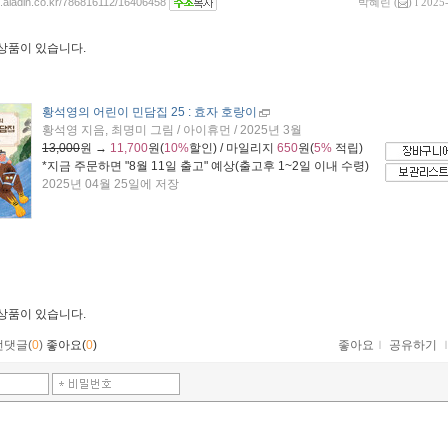
og.aladin.co.kr/786816112/16406458
박혜린
(
) l 2025
 상품이 있습니다.
황석영의 어린이 민담집 25 : 효자 호랑이
황석영 지음, 최명미 그림 / 아이휴먼 / 2025년 3월
13,000
원 →
11,700
원(
10%
할인) / 마일리지
650
원(
5%
적립)
*지금 주문하면 "
8월 11일 출고
" 예상(출고후 1~2일 이내 수령)
2025년 04월 25일에 저장
 상품이 있습니다.
먼댓글(
0
)
좋아요(
0
)
좋아요
ｌ
공유하기