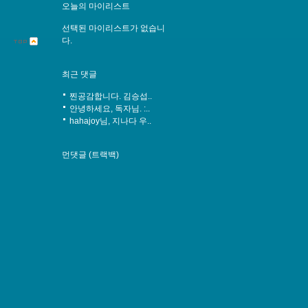
오늘의 마이리스트
선택된 마이리스트가 없습니
다.
최근 댓글
찐공감합니다. 김승섭..
안녕하세요, 독자님. :..
hahajoy님, 지나다 우..
먼댓글 (트랙백)