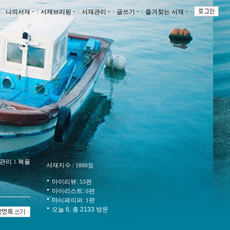
나의서재
ｌ
서재브리핑
ｌ
서재관리
ｌ
글쓰기
ｌ
즐겨찾는 서재
ｌ
관리
ｌ
북플
서재지수
: 1808점
마이리뷰:
편
53
마이리스트:
편
0
마이페이퍼:
편
1
오늘 6, 총 2133 방문