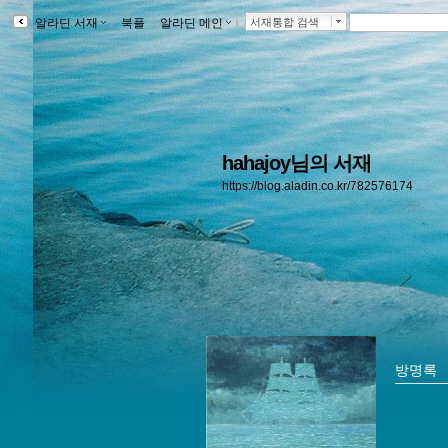
알라딘 서재
ｌ
북플
ｌ
알라딘 메인
ｌ
서재통합 검색
hahajoy님의 서재
https://blog.aladin.co.kr/782576174
방명록