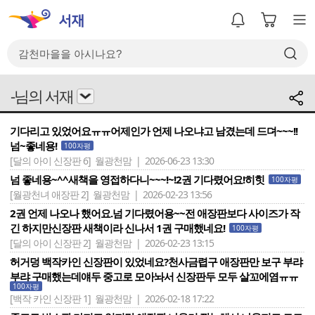
-님의 서재
기다리고 있었어요ㅠㅠ어제인가 언제 나오냐고 남겼는데 드뎌~~~!!
넘~좋네용!
100자평
[달의 아이 신장판 6]
월광천맘 | 2026-06-23 13:30
넘 좋네용~^^새책을 영접하다니~~~!~!2권 기다렸어요!히힛
100자평
[월광천녀 애장판 2]
월광천맘 | 2026-02-23 13:56
2권 언제 나오나 했어요.넘 기다렸어용~~전 애장판보다 사이즈가 작
긴 하지만신장판 새책이라 신나서 1권 구매했네요!
100자평
[달의 아이 신장판 2]
월광천맘 | 2026-02-23 13:15
허거덩 백작카인 신장판이 있었네요?천사금렵구 애장판만 보구 부랴
부랴 구매했는데얘두 중고로 모아놔서 신장판두 모두 살꼬에염ㅠㅠ
100자평
[백작 카인 신장판 1]
월광천맘 | 2026-02-18 17:22