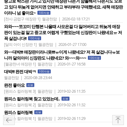
중고로 박스판 가지고 있지만 애장판 나온거 깜놀해서 나온지도 모르
고 있다 뒤늦게 없어지면 안돼하고 부랴부랴 구매했네요. 새책 애장판
이라니 넘 좋아요~
100자평
[천사 금렵구 애장판 1]
월광천맘 | 2026-02-18 17:21
와와~~~쪼꼬미 단행본 나올때 사모은걸 다 잃어버리고 뒤늦게 애장
판이 있는걸 알고 중고로 어렵게 구했었는데 신장판이 나왔네요ㅠ 저
꼭 살겁니다!!
100자평
[달의 아이 신장판 1]
월광천맘 | 2026-01-27 17:00
와~~대박!!! 애장판이라니욧!!!!ㅠ이게 나왔네요? 저 꼭 살겁니다ㅠ보
니까 달의아이 신장판도 나왔네요? 와~~~와~~~
100자평
[월광천녀 애장판 1]
월광천맘 | 2026-01-27 16:58
대박!!! 완전 대박ㅋ
100자평
월광천맘 | 2020-08-28 23:44
완전 좋아요
리뷰
[원피스 컬러링북 3]
월광천맘 | 2019-02-26 11:35
원피스 컬러링북 찾고 있었는데..
리뷰
[원피스 컬러링북 2]
월광천맘 | 2019-02-26 11:32
원피스 컬러링북
리뷰
[원피스 컬러링북 1]
월광천맘 | 2019-02-26 11:29