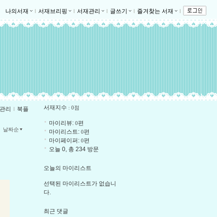
나의서재
ｌ
서재브리핑
ｌ
서재관리
ｌ
글쓰기
ｌ
즐겨찾는 서재
ｌ
서재지수
: 0점
관리
ｌ
북플
마이리뷰:
편
0
날짜순
마이리스트:
편
0
마이페이퍼:
편
0
오늘 0, 총 234 방문
오늘의 마이리스트
선택된 마이리스트가 없습니
다.
최근 댓글