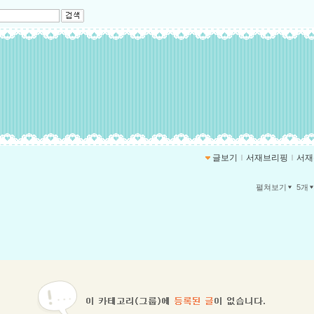
글보기
ｌ
서재브리핑
ｌ
서재
펼쳐보기
5개