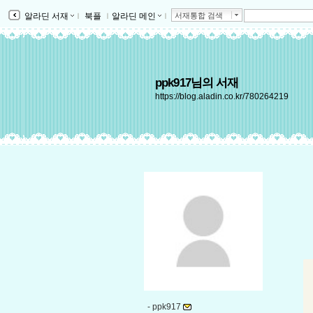
알라딘 서재
ｌ
북플
ｌ
알라딘 메인
ｌ
서재통합 검색
ppk917님의 서재
https://blog.aladin.co.kr/780264219
-
ppk917