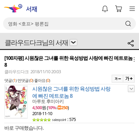
클라우드다크님의 서재
[100자평] 시원찮은 그녀를 위한 육성방법 사랑에 빠진 메트로놈
메뉴
8
클라우드다크 2018/11/10 20:03
1
0
0
댓글 (
)
먼댓글 (
)
좋아요 (
)
시원찮은 그녀를 위한 육성방법 사랑
에 빠진 메트로놈 8
마루토 후미아키
4,500
원 (
10%
↓
250
)
2018-11-10
: 575
바로 구매했습니다.