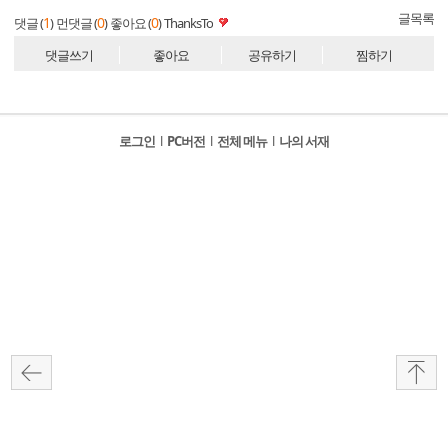
글목록
1
0
0
댓글 (
)
먼댓글 (
)
좋아요 (
)
ThanksTo
댓글쓰기
좋아요
공유하기
찜하기
로그인
l
PC버전
l
전체 메뉴
l
나의 서재