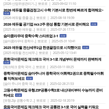
[2026 산업위생관리기..]
뽀로로 | 2025-09-02 11:10
2026 에듀윌 중졸검정고시 수학 기본서로 한번에 빠르게 합격해요~
리뷰
[2026 에듀윌 중졸 검..]
뽀로로 | 2025-08-18 19:39
2026 에듀윌 공기업 ncs 2주 완성 통합 기본서로 준비해요
리뷰
[2025 최신판 에듀윌 ..]
뽀로로 | 2025-07-26 17:15
숨마쿰라우데 중학수학 스타트업 2-1
리뷰
[숨마쿰라우데 중학수..]
뽀로로 | 2025-05-31 10:41
2025 에듀윌 전산세무2급 한권끝장으로 시작했어요
리뷰
[2025 에듀윌 전산세무..]
뽀로로 | 2025-05-12 13:41
중학국어문제집 체크체크 국어 3-1로 개념부터 문제까지 완벽하게
리뷰
[체크체크 중학 국어 ..]
뽀로로 | 2025-03-11 00:25
중학국어문제집 숨마주니어 중학국어 어휘력2권으로 중학필수어휘
를 익혀보세요
리뷰
[숨마 주니어 중학 국..]
뽀로로 | 2025-02-28 21:53
고등수학문제집 유형.ZIP공통수학2로 내신대비부터 수능까지 준비
하세요
리뷰
[유형.Zip 공통수학 2 ..]
뽀로로 | 2025-02-18 20:19
중등국어문제집 체크체크 국어 공통편 3-1로 국어 실력을 키워요