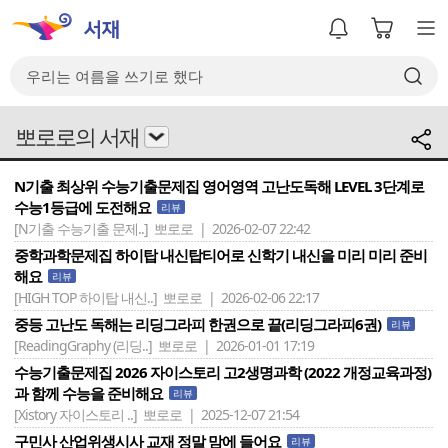
뽀로로의 서재
N기출 최상위 수능기출문제집 영어영역 고난도독해 LEVEL 3단계로
수능1등급에 도전해요
리뷰
[N기출 수능기출 문제..]
뽀로로 | 2026-02-07 22:42
중학과학문제집 하이탑 내신탑티어로 신학기 내신을 미리 미리 준비
해요
리뷰
[HIGH TOP 하이탑 내신..]
뽀로로 | 2026-02-06 22:17
중등 고난도 독해는 리딩그라피 한권으로 끝(리딩그라피6권)
리뷰
[ReadingGraphy (리딩..]
뽀로로 | 2026-01-01 17:19
수능기출문제집 2026 자이스토리 고2생명과학 (2022 개정교육과정)
과 함께 수능을 준비해요
리뷰
[Xistory 자이스토리 ..]
뽀로로 | 2025-12-07 21:54
구민사 산업위생시사 교재 정말 맘에 들어요
리뷰