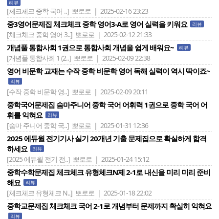
리뷰
[체크체크 중학 국어 ..]
뽀로로 | 2025-02-16 23:23
중3영어문제집 체크체크 중학 영어3-A로 영어 실력을 키워요
리뷰
[체크체크 중학 영어 3..]
뽀로로 | 2025-02-12 21:33
개념풀 통합사회 1권으로 통합사회 개념을 쉽게 배워요~
리뷰
[개념풀 통합사회 1 (2..]
뽀로로 | 2025-02-09 22:38
영어 비문학 교재는 수작 중학 비문학 영어 독해 실력이 역시 딱이죠~
리뷰
[수작 중학 비문학 영..]
뽀로로 | 2025-02-09 20:11
중학국어문제집 숨마주니어 중학 국어 어휘력 1권으로 중학 국어 어
휘를 익혀요
리뷰
[숨마 주니어 중학 국..]
뽀로로 | 2025-01-31 12:36
2025 에듀윌 전기기사 실기 20개년 기출 문제집으로 확실하게 합격
하세요
리뷰
[2025 에듀윌 전기 전..]
뽀로로 | 2025-01-24 15:12
중학수학문제집 체크체크 유형체크N제 2-1로 내신을 미리 미리 준비
해요
리뷰
[체크체크 유형체크 N..]
뽀로로 | 2025-01-18 22:02
중학교문제집 체크체크 국어 2-1로 개념부터 문제까지 확실히 익혀요
리뷰