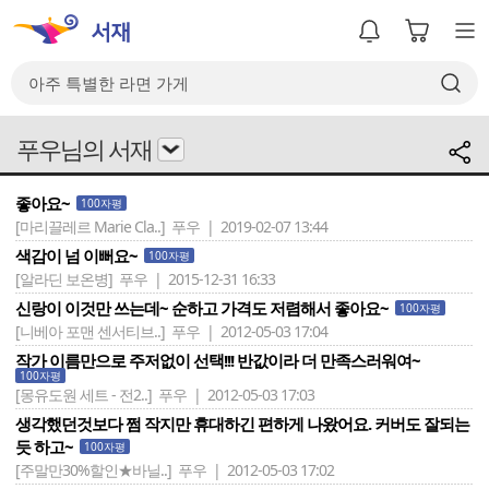
푸우님의 서재
좋아요~
100자평
[마리끌레르 Marie Cla..]
푸우 | 2019-02-07 13:44
색감이 넘 이뻐요~
100자평
[알라딘 보온병]
푸우 | 2015-12-31 16:33
신랑이 이것만 쓰는데~ 순하고 가격도 저렴해서 좋아요~
100자평
[니베아 포맨 센서티브..]
푸우 | 2012-05-03 17:04
작가 이름만으로 주저없이 선택!!! 반값이라 더 만족스러워여~
100자평
[몽유도원 세트 - 전2..]
푸우 | 2012-05-03 17:03
생각했던것보다 쩜 작지만 휴대하긴 편하게 나왔어요. 커버도 잘되는
듯 하고~
100자평
[주말만30%할인★바닐..]
푸우 | 2012-05-03 17:02