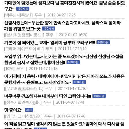
기대없이 읽었는데 생각보다 넘 흥미진진하게 봤어요. 금방 술술 읽혔
구요~
100자평
[백두산 대폭발 1]
푸우 | 2012-04-27 17:25
신랑사줬는데~ 무난한 향에 만족스럽다고하네요. 플라스틱 통이라
깨질 위험도 없고~굿
100자평
[[본사직영정품]마몽드..]
푸우 | 2012-01-02 16:20
기본이 잘 되어있는 교재~ 열씨미 공부해 보려구요!!!
100자평
[그래머 게이트웨이 베..]
푸우 | 2011-11-17 15:19
도입부 읽고있는데,,,,시간가는 줄 모르겠어요~김진명 선생님 소설을
천년의 금서로 접했는데,흥미진진!!
100자평
[1026]
푸우 | 2011-11-17 15:18
이 가격에 저 용량~ 대박이에여~받았지만 남은거 아직 쓰느라 사용은
못했지만~사용해보고 또 사야겠어요~
100자평
[[무료배송]엘라스틴 1..]
푸우 | 2011-11-17 15:16
너무너무 건조해지는 내피부에 딱인 크림입니다!!!
100자평
[[성수기할인특가][홀..]
푸우 | 2011-04-07 17:41
맛 좋아요~
리뷰
[[임금님표 이천쌀] 20..]
푸우 | 2011-04-07 17:40
이 책을 읽고 엄마 생각하지 않는 분 있을까요? 엄마에 대해 다시금 생