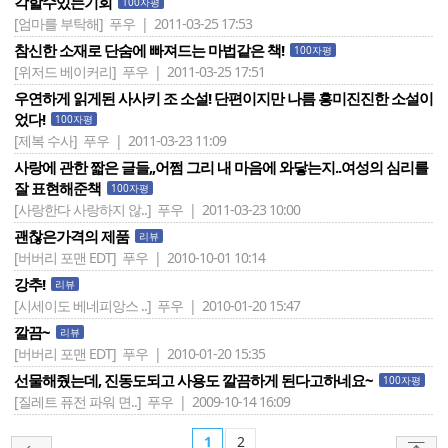
각할수있는기회
100자평
[엄마를 부탁해]
푸우 | 2011-03-25 17:53
참신한 소재로 단숨에 빠져드는 마법같은 책!
100자평
[위저드 베이커리]
푸우 | 2011-03-25 17:51
우연하게 읽게된 사사키 조 소설! 단편이지만 나름 흥미진진한 소설이
었다!
100자평
[제복 수사]
푸우 | 2011-03-23 11:09
사랑에 관한 짧은 글들,,어쩜 그리 내 마음에 와닿는지..여성의 심리를
잘 표현해준책
100자평
[사랑한다 사랑하지 않..]
푸우 | 2011-03-23 10:00
괜찮은가격의 제품
리뷰
[버버리 포맨 EDT]
푸우 | 2010-10-01 10:14
강추!
리뷰
[시세이도 베네피앙스 ..]
푸우 | 2010-01-20 15:47
깔끔~
리뷰
[버버리 포맨 EDT]
푸우 | 2010-01-20 15:35
선물해줬는데, 진동도되고 사용도 깔끔하게 된다고하네요~
100자평
[질레트 퓨전 파워 면..]
푸우 | 2009-10-14 16:09
1
2