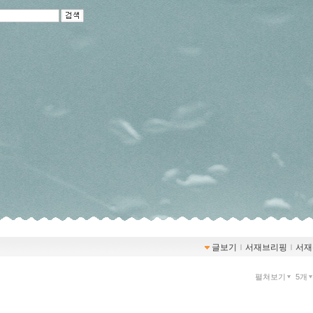
글보기
ｌ
서재브리핑
ｌ
서재
펼쳐보기
5개