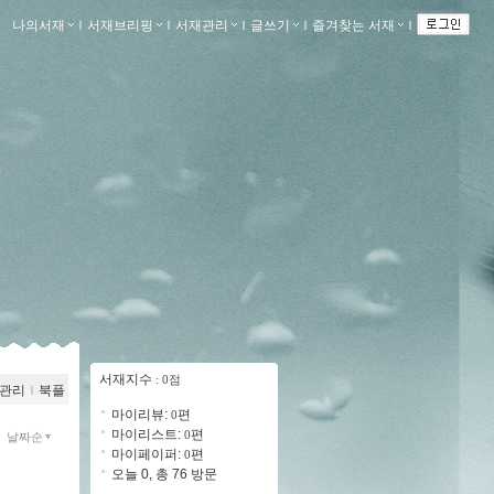
나의서재
ｌ
서재브리핑
ｌ
서재관리
ｌ
글쓰기
ｌ
즐겨찾는 서재
ｌ
서재지수
: 0점
관리
ｌ
북플
마이리뷰:
편
0
마이리스트:
편
0
날짜순
마이페이퍼:
편
0
오늘 0, 총 76 방문