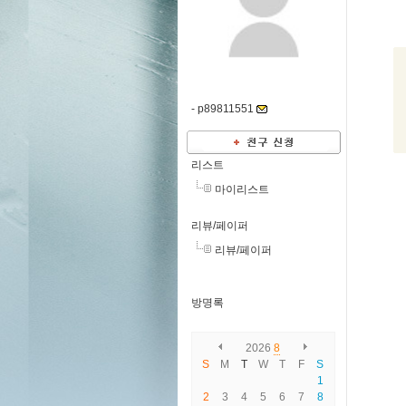
-
p89811551
리스트
마이리스트
리뷰/페이퍼
리뷰/페이퍼
방명록
2026
8
S
M
T
W
T
F
S
1
2
3
4
5
6
7
8