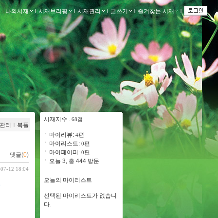
나의서재
ｌ
서재브리핑
ｌ
서재관리
ｌ
글쓰기
ｌ
즐겨찾는 서재
ｌ
서재지수
: 68점
관리
ｌ
북플
마이리뷰:
편
4
마이리스트:
편
0
마이페이퍼:
편
0
댓글(
0
)
오늘 3, 총 444 방문
-07-12 18:04
오늘의 마이리스트
즈
선택된 마이리스트가 없습니
다.