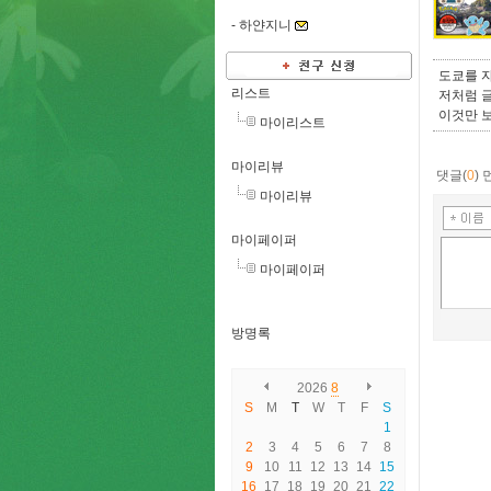
-
하얀지니
도쿄를 
리스트
저처럼 글
이것만 보
마이리스트
마이리뷰
댓글(
0
)
마이리뷰
마이페이퍼
마이페이퍼
방명록
2026
8
S
M
T
W
T
F
S
1
2
3
4
5
6
7
8
9
10
11
12
13
14
15
16
17
18
19
20
21
22