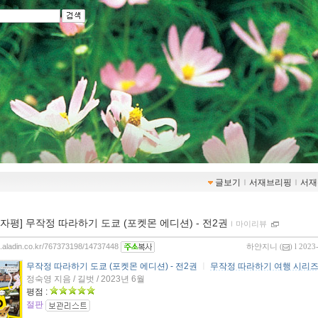
글보기
ｌ
서재브리핑
ｌ
서재
00자평] 무작정 따라하기 도쿄 (포켓몬 에디션) - 전2권
ｌ
마이리뷰
og.aladin.co.kr/767373198/14737448
하얀지니
(
) l 2023
무작정 따라하기 도쿄 (포켓몬 에디션) - 전2권
ㅣ
무작정 따라하기 여행 시리
정숙영 지음 / 길벗 / 2023년 6월
평점 :
절판