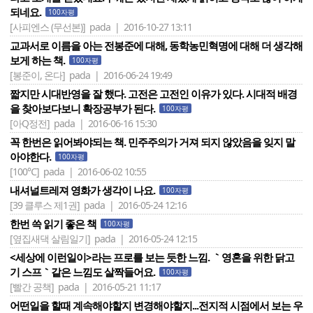
되네요.
100자평
[사피엔스 (무선본)]
pada | 2016-10-27 13:11
교과서로 이름을 아는 전봉준에 대해, 동학농민혁명에 대해 더 생각해
보게 하는 책.
100자평
[봉준이, 온다]
pada | 2016-06-24 19:49
짧지만 시대반영을 잘 했다. 고전은 고전인 이유가 있다. 시대적 배경
을 찾아보다보니 확장공부가 된다.
100자평
[아Q정전]
pada | 2016-06-16 15:30
꼭 한번은 읽어봐야되는 책. 민주주의가 거져 되지 않았음을 잊지 말
아야한다.
100자평
[100℃]
pada | 2016-06-02 10:55
내셔널트레져 영화가 생각이 나요.
100자평
[39 클루스 제1권]
pada | 2016-05-24 12:16
한번 쓱 읽기 좋은 책
100자평
[옆집새댁 살림일기]
pada | 2016-05-24 12:15
<세상에 이런일이>라는 프로를 보는 듯한 느낌. ｀영혼을 위한 닭고
기 스프｀같은 느낌도 살짝들어요.
100자평
[빨간 공책]
pada | 2016-05-21 11:17
어떤일을 할때 계속해야할지 변경해야할지...전지적 시점에서 보는 우