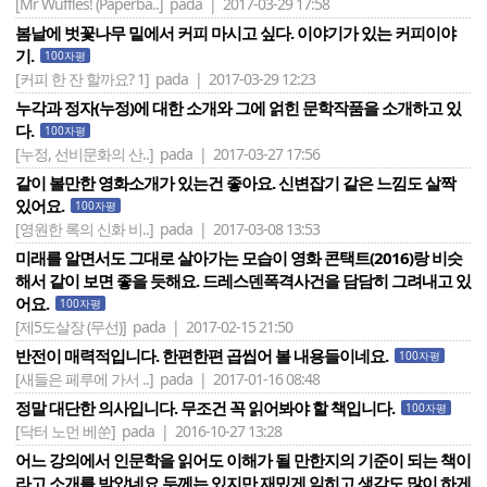
[Mr Wuffles! (Paperba..]
pada | 2017-03-29 17:58
봄날에 벗꽃나무 밑에서 커피 마시고 싶다. 이야기가 있는 커피이야
기.
100자평
[커피 한 잔 할까요? 1]
pada | 2017-03-29 12:23
누각과 정자(누정)에 대한 소개와 그에 얽힌 문학작품을 소개하고 있
다.
100자평
[누정, 선비문화의 산..]
pada | 2017-03-27 17:56
같이 볼만한 영화소개가 있는건 좋아요. 신변잡기 같은 느낌도 살짝
있어요.
100자평
[영원한 록의 신화 비..]
pada | 2017-03-08 13:53
미래를 알면서도 그대로 살아가는 모습이 영화 콘택트(2016)랑 비슷
해서 같이 보면 좋을 듯해요. 드레스덴폭격사건을 담담히 그려내고 있
어요.
100자평
[제5도살장 (무선)]
pada | 2017-02-15 21:50
반전이 매력적입니다. 한편한편 곱씹어 볼 내용들이네요.
100자평
[새들은 페루에 가서 ..]
pada | 2017-01-16 08:48
정말 대단한 의사입니다. 무조건 꼭 읽어봐야 할 책입니다.
100자평
[닥터 노먼 베쑨]
pada | 2016-10-27 13:28
어느 강의에서 인문학을 읽어도 이해가 될 만한지의 기준이 되는 책이
라고 소개를 받았네요.두께는 있지만 재밌게 읽히고 생각도 많이 하게