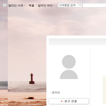
알라딘 서재
ｌ
북플
ｌ
알라딘 메인
ｌ
서재통합 검색
-
코끼리