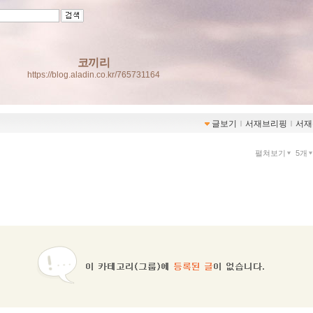
코끼리
https://blog.aladin.co.kr/765731164
글보기
ｌ
서재브리핑
ｌ
서재
펼쳐보기
5개