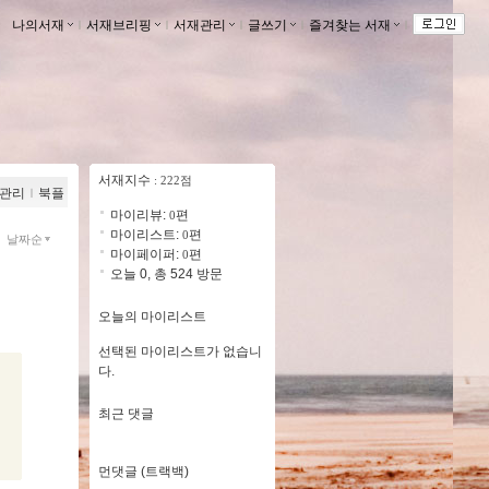
나의서재
ｌ
서재브리핑
ｌ
서재관리
ｌ
글쓰기
ｌ
즐겨찾는 서재
ｌ
서재지수
: 222점
관리
ｌ
북플
마이리뷰:
편
0
마이리스트:
편
0
날짜순
마이페이퍼:
편
0
오늘 0, 총 524 방문
오늘의 마이리스트
선택된 마이리스트가 없습니
다.
최근 댓글
먼댓글 (트랙백)