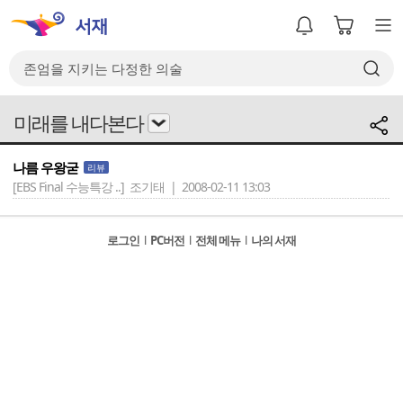
미래를 내다본다
나름 우왕굳
리뷰
[EBS Final 수능특강 ..]
조기태 | 2008-02-11 13:03
로그인
l
PC버전
l
전체 메뉴
l
나의 서재