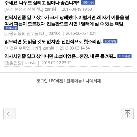
주세요. 나무도 살리고 얼마나 좋습니까?
100자평
[우리 본성의 선한 천..]
zariski | 2017-04-19 19:50
번역서인줄 알고 샀다가 크게 낭패봤다. 이럴거면 왜 자기 이름을 붙
여서 파는지 모르겠다. 킨들판으로 사면 1달러에 살 수 있는 책임.
100자평
[나폴레옹의 원수들 Na..]
zariski | 2016-06-05 14:21
읽으려면 못 읽을 것도 없지만, 전반적으로 헛소리임.
100자평
[이것은 수학입니까?]
zariski | 2013-03-03 14:54
역사서인줄 알고 샀더니만 소설이었음... 젠장. 내 돈 돌려줘...
100자평
[청일전쟁]
zariski | 2013-02-12 23:12
로그인
l
PC버전
l
전체 메뉴
l
나의 서재