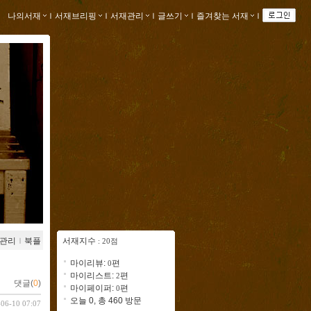
나의서재
ｌ
서재브리핑
ｌ
서재관리
ｌ
글쓰기
ｌ
즐겨찾는 서재
ｌ
관리
ｌ
북플
서재지수
: 20점
마이리뷰:
편
0
마이리스트:
편
2
댓글(
0
)
마이페이퍼:
편
0
오늘 0, 총 460 방문
-06-10 07:07