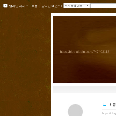
알라딘 서재
ｌ
북플
ｌ
알라딘 메인
ｌ
서재통합 검색
https://blog.aladin.co.kr/747403113
초등
https://bl