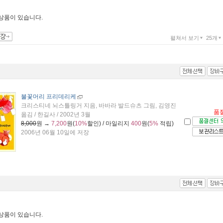
 상품이 있습니다.
펼쳐서 보기
25개
불꽃머리 프리데리케
크리스티네 뇌스틀링거 지음, 바바라 발드슈츠 그림, 김영진
품
옮김 / 한길사 / 2002년 3월
8,000
원 →
7,200
원(
10%
할인) / 마일리지
400
원(
5%
적립)
2006년 06월 10일에 저장
 상품이 있습니다.