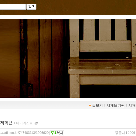
글보기
ｌ
서재브리핑
ｌ
서재
저학년
ｌ
마이리스트
og.aladin.co.kr/747403113/1206620
뚱글녀
l 2006