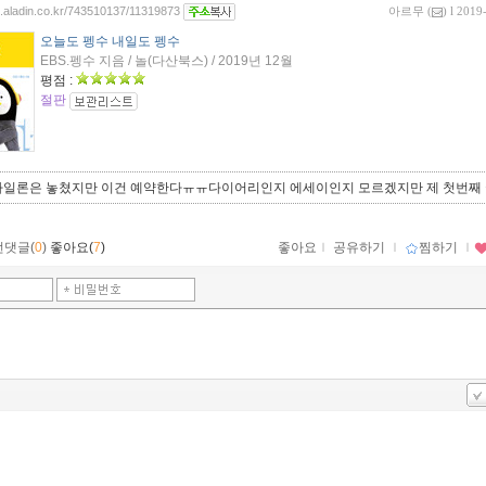
og.aladin.co.kr/743510137/11319873
아르무
(
) l 2019
오늘도 펭수 내일도 펭수
EBS.펭수 지음 / 놀(다산북스) / 2019년 12월
평점 :
절판
나일론은 놓쳤지만 이건 예약한다ㅠㅠ다이어리인지 에세이인지 모르겠지만 제 첫번째
먼댓글(
0
)
좋아요(
7
)
좋아요
ｌ
공유하기
ｌ
찜하기
ｌ