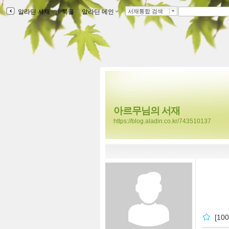
알라딘 서재
ｌ
북플
ｌ
알라딘 메인
ｌ
서재통합 검색
아르무님의 서재
https://blog.aladin.co.kr/743510137
[1