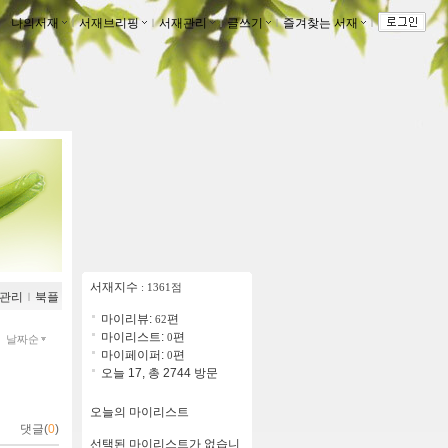
나의서재
ｌ
서재브리핑
ｌ
서재관리
ｌ
글쓰기
ｌ
즐겨찾는 서재
ｌ
서재지수
: 1361점
관리
ｌ
북플
마이리뷰:
편
62
마이리스트:
편
0
날짜순
마이페이퍼:
편
0
오늘 17, 총 2744 방문
오늘의 마이리스트
댓글(
0
)
선택된 마이리스트가 없습니