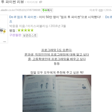
 투 파이썬 리뷰
ｌ
마이리뷰
og.aladin.co.kr/743510137/8738698
아르무
(
) l 2016
Do it! 점프 투 파이썬
- 이미 50만 명이 "점프 투 파이썬"으로 시작했다!
ㅣ
Do i
즈
박응용 지음 / 이지스퍼블리싱 / 2016년 3월
평점 :
구판절판
프로그래망 1도 모른다,
문과생, 직장인인데 프로그래밍에 대해 알고 싶다
중, 고등학생인데 프로그래밍을 배우고 싶다
등등
정말 모두 모두에게 추천해 주고 싶은 책!