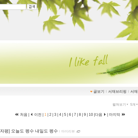
글보기
ｌ
서재브리핑
ｌ
서재
펼쳐보기
5개
처음 |
이전 |
1
|
2
|
3
|
4
|
5
|
6
|
7
|
8
|
9
|
10
|
다음
|
마지막
00자평] 오늘도 펭수 내일도 펭수
ｌ
마이리뷰