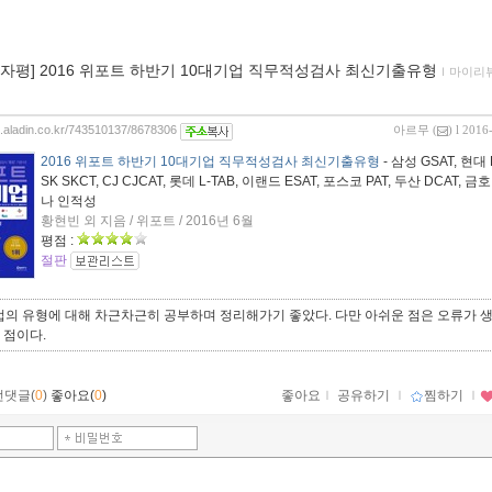
00자평] 2016 위포트 하반기 10대기업 직무적성검사 최신기출유형
ｌ
마이리
og.aladin.co.kr/743510137/8678306
아르무
(
) l 2016
2016 위포트 하반기 10대기업 직무적성검사 최신기출유형
- 삼성 GSAT, 현대 
SK SKCT, CJ CJCAT, 롯데 L-TAB, 이랜드 ESAT, 포스코 PAT, 두산 DCAT, 
나 인적성
황현빈 외 지음 / 위포트 / 2016년 6월
평점 :
절판
기업의 유형에 대해 차근차근히 공부하며 정리해가기 좋았다. 다만 아쉬운 점은 오류가
 점이다.
먼댓글(
0
)
좋아요(
0
)
좋아요
ｌ
공유하기
ｌ
찜하기
ｌ