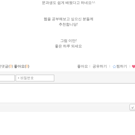
문과생도 쉽게 배웠다고 하네요^^
웹을 공부해보고 싶으신 분들께
추천합니당!
그럼 이만!
좋은 하루 되세요
먼댓글(
0
)
좋아요(
0
)
좋아요
ｌ
공유하기
ｌ
찜하기
ｌ