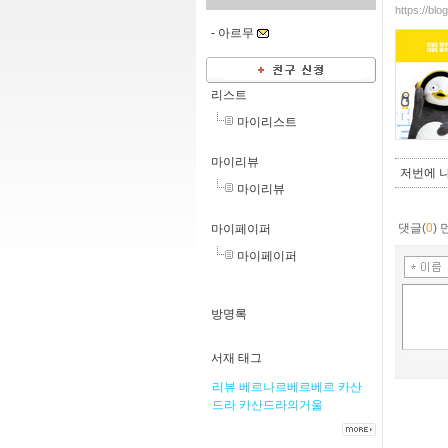
https://bl
-
아르무
리스트
마이리스트
마이리뷰
저번에 
마이리뷰
댓글(
0
)
마이페이퍼
마이페이퍼
방명록
서재 태그
리뷰
베르나르베르베르
카산
드라
카산드라의거울