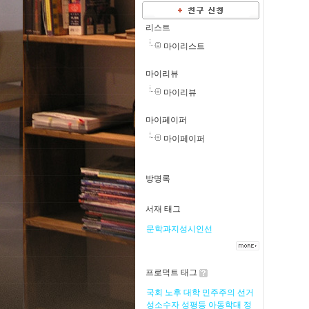
리스트
마이리스트
마이리뷰
마이리뷰
마이페이퍼
마이페이퍼
방명록
서재 태그
문학과지성시인선
프로덕트 태그
국회
노후
대학
민주주의
선거
성소수자
성평등
아동학대
정