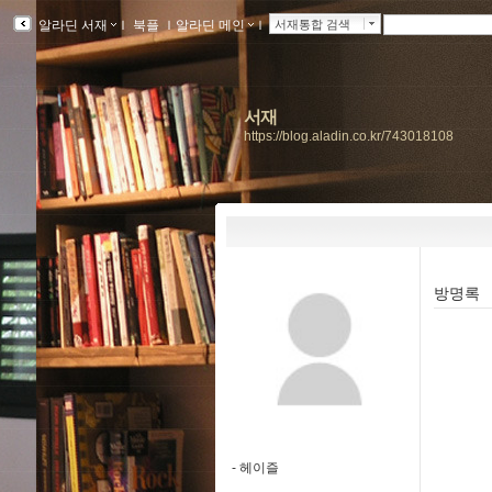
알라딘 서재
ｌ
북플
ｌ
알라딘 메인
ｌ
서재통합 검색
서재
https://blog.aladin.co.kr/743018108
방명록
-
헤이즐