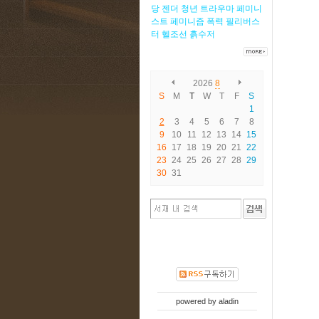
당
젠더
청년
트라우마
페미니
스트
페미니즘
폭력
필리버스
터
헬조선
흙수저
2026
8
S
M
T
W
T
F
S
1
2
3
4
5
6
7
8
9
10
11
12
13
14
15
16
17
18
19
20
21
22
23
24
25
26
27
28
29
30
31
powered by
aladin