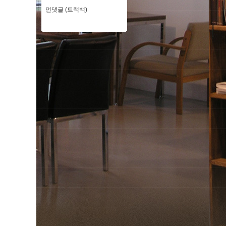
먼댓글 (트랙백)