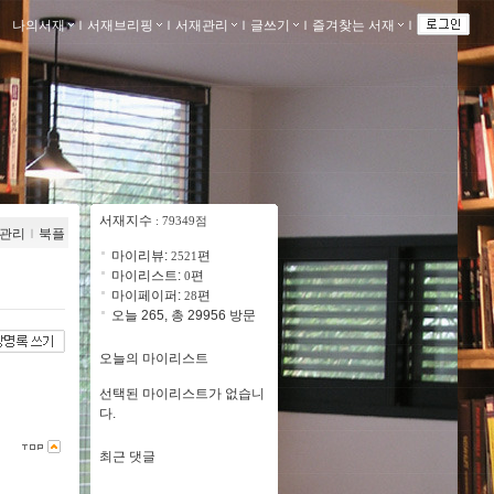
나의서재
ｌ
서재브리핑
ｌ
서재관리
ｌ
글쓰기
ｌ
즐겨찾는 서재
ｌ
서재지수
: 79349점
관리
ｌ
북플
마이리뷰:
편
2521
마이리스트:
편
0
마이페이퍼:
편
28
오늘 265, 총 29956 방문
오늘의 마이리스트
선택된 마이리스트가 없습니
다.
최근 댓글