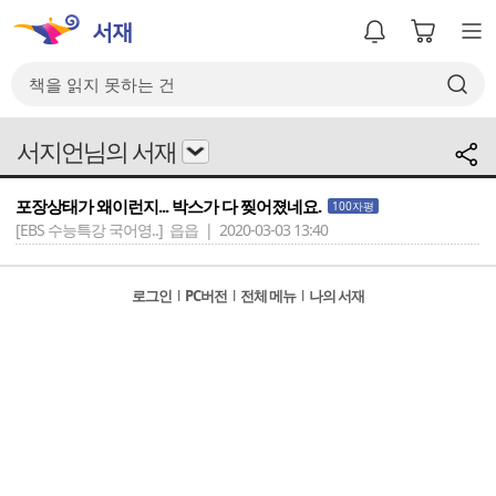
서지언님의 서재
포장상태가 왜이런지... 박스가 다 찢어졌네요.
100자평
[EBS 수능특강 국어영..]
읍읍 | 2020-03-03 13:40
로그인
l
PC버전
l
전체 메뉴
l
나의 서재