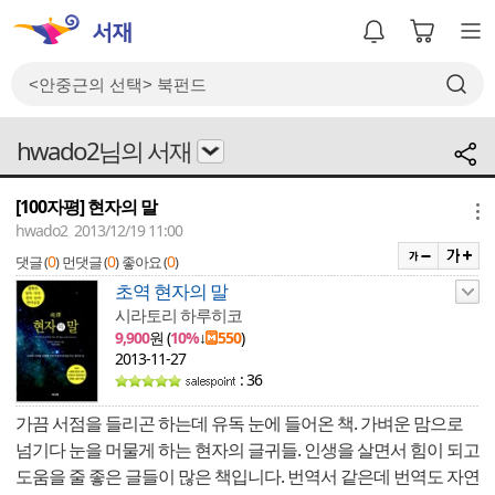
hwado2님의 서재
[100자평] 현자의 말
메뉴
hwado2 2013/12/19 11:00
0
0
0
댓글 (
)
먼댓글 (
)
좋아요 (
)
초역 현자의 말
시라토리 하루히코
9,900
원 (
10%
↓
550
)
2013-11-27
: 36
가끔 서점을 들리곤 하는데 유독 눈에 들어온 책. 가벼운 맘으로
넘기다 눈을 머물게 하는 현자의 글귀들. 인생을 살면서 힘이 되고
도움을 줄 좋은 글들이 많은 책입니다. 번역서 같은데 번역도 자연