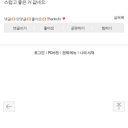
스럽고 좋은 거 같네요.
글목록
0
0
0
댓글 (
)
먼댓글 (
)
좋아요 (
)
ThanksTo
댓글쓰기
좋아요
공유하기
찜하기
로그인
l
PC버전
l
전체 메뉴
l
나의 서재